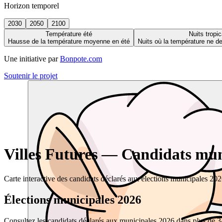
Horizon temporel
2030
2050
2100
Température été
Nuits tropic
Hausse de la température moyenne en été
Nuits où la température ne 
Une initiative par
Bonpote.com
Soutenir le projet
Villes Futures — Candidats muni
Carte interactive des candidats déclarés aux élections municipales 20
Élections municipales 2026
Consultez les candidats déclarés aux municipales 2026 dans plus de 34 0