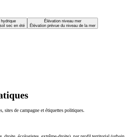
 hydrique
Élévation niveau mer
sol sec en été
Élévation prévue du niveau de la mer
atiques
 sites de campagne et étiquettes politiques.
oite, écologistes, extrême-droite), par profil territorial (urbain,