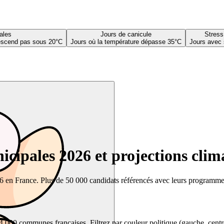
ales
Jours de canicule
Stress
descend pas sous 20°C
Jours où la température dépasse 35°C
Jours avec 
cipales 2026 et projections clim
26 en France. Plus de 50 000 candidats référencés avec leurs programmes,
00 communes françaises. Filtrez par couleur politique (gauche, centre, dr