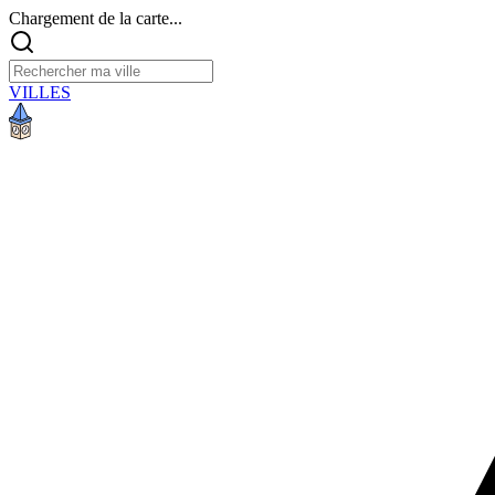
Chargement de la carte...
VILLES