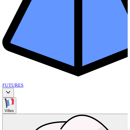
FUTURES
Villes