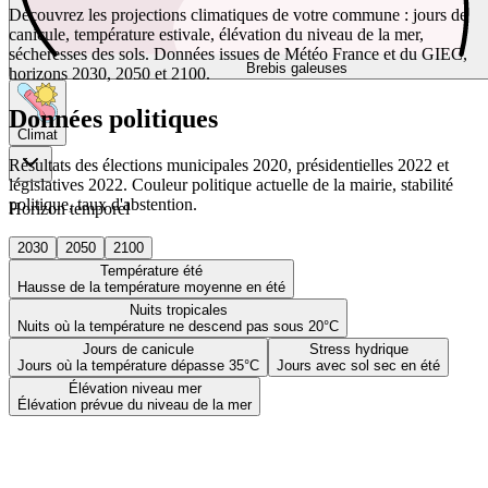
Découvrez les projections climatiques de votre commune : jours de
canicule, température estivale, élévation du niveau de la mer,
sécheresses des sols. Données issues de Météo France et du GIEC,
Brebis galeuses
horizons 2030, 2050 et 2100.
Données politiques
Climat
Résultats des élections municipales 2020, présidentielles 2022 et
législatives 2022. Couleur politique actuelle de la mairie, stabilité
politique, taux d'abstention.
Horizon temporel
2030
2050
2100
Température été
Hausse de la température moyenne en été
Nuits tropicales
Nuits où la température ne descend pas sous 20°C
Jours de canicule
Stress hydrique
Jours où la température dépasse 35°C
Jours avec sol sec en été
Élévation niveau mer
Élévation prévue du niveau de la mer