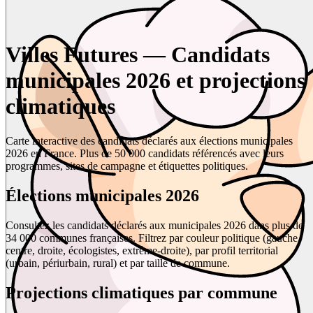
Villes Futures — Candidats
municipales 2026 et projections
climatiques
Carte interactive des candidats déclarés aux élections municipales
2026 en France. Plus de 50 000 candidats référencés avec leurs
programmes, sites de campagne et étiquettes politiques.
Élections municipales 2026
Consultez les candidats déclarés aux municipales 2026 dans plus de
34 000 communes françaises. Filtrez par couleur politique (gauche,
centre, droite, écologistes, extrême-droite), par profil territorial
(urbain, périurbain, rural) et par taille de commune.
Projections climatiques par commune