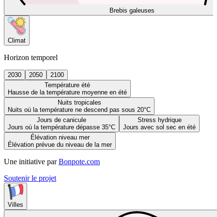
Brebis galeuses
Climat
Horizon temporel
2030
2050
2100
Température été
Hausse de la température moyenne en été
Nuits tropicales
Nuits où la température ne descend pas sous 20°C
Jours de canicule
Stress hydrique
Jours où la température dépasse 35°C
Jours avec sol sec en été
Élévation niveau mer
Élévation prévue du niveau de la mer
Une initiative par
Bonpote.com
Soutenir le projet
Villes