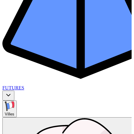
FUTURES
Villes