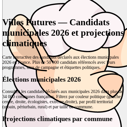
Villes Futures — Candidats
municipales 2026 et projections
climatiques
Carte interactive des candidats déclarés aux élections municipales
2026 en France. Plus de 50 000 candidats référencés avec leurs
programmes, sites de campagne et étiquettes politiques.
Élections municipales 2026
Consultez les candidats déclarés aux municipales 2026 dans plus de
34 000 communes françaises. Filtrez par couleur politique (gauche,
centre, droite, écologistes, extrême-droite), par profil territorial
(urbain, périurbain, rural) et par taille de commune.
Projections climatiques par commune