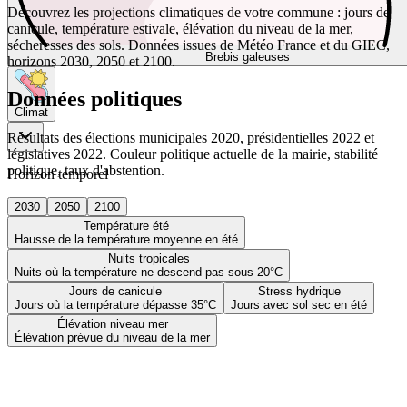
Découvrez les projections climatiques de votre commune : jours de
canicule, température estivale, élévation du niveau de la mer,
sécheresses des sols. Données issues de Météo France et du GIEC,
Brebis galeuses
horizons 2030, 2050 et 2100.
Données politiques
Climat
Résultats des élections municipales 2020, présidentielles 2022 et
législatives 2022. Couleur politique actuelle de la mairie, stabilité
politique, taux d'abstention.
Horizon temporel
2030
2050
2100
Température été
Hausse de la température moyenne en été
Nuits tropicales
Nuits où la température ne descend pas sous 20°C
Jours de canicule
Stress hydrique
Jours où la température dépasse 35°C
Jours avec sol sec en été
Élévation niveau mer
Élévation prévue du niveau de la mer