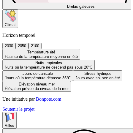
Brebis galeuses
Climat
Horizon temporel
2030
2050
2100
Température été
Hausse de la température moyenne en été
Nuits tropicales
Nuits où la température ne descend pas sous 20°C
Jours de canicule
Stress hydrique
Jours où la température dépasse 35°C
Jours avec sol sec en été
Élévation niveau mer
Élévation prévue du niveau de la mer
Une initiative par
Bonpote.com
Soutenir le projet
Villes