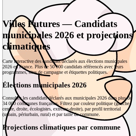
Villes Futures — Candidats
municipales 2026 et projections
climatiques
Carte interactive des candidats déclarés aux élections municipales
2026 en France. Plus de 50 000 candidats référencés avec leurs
programmes, sites de campagne et étiquettes politiques.
Élections municipales 2026
Consultez les candidats déclarés aux municipales 2026 dans plus de
34 000 communes françaises. Filtrez par couleur politique (gauche,
centre, droite, écologistes, extrême-droite), par profil territorial
(urbain, périurbain, rural) et par taille de commune.
Projections climatiques par commune