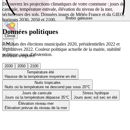
Découvrez les projections climatiques de votre commune : jours de
canicule, température estivale, élévation du niveau de la mer,
sécheresses des sols. Données issues de Météo France et du GIEC,
Brebis galeuses
horizons 2030, 2050 et 2100.
Données politiques
Climat
Résultats des élections municipales 2020, présidentielles 2022 et
législatives 2022. Couleur politique actuelle de la mairie, stabilité
politique, taux d'abstention.
Horizon temporel
2030
2050
2100
Température été
Hausse de la température moyenne en été
Nuits tropicales
Nuits où la température ne descend pas sous 20°C
Jours de canicule
Stress hydrique
Jours où la température dépasse 35°C
Jours avec sol sec en été
Élévation niveau mer
Élévation prévue du niveau de la mer