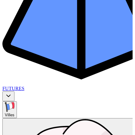
FUTURES
Villes