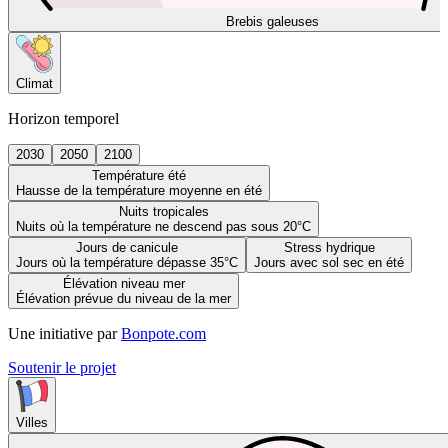
Brebis galeuses
Climat
Horizon temporel
2030
2050
2100
Température été
Hausse de la température moyenne en été
Nuits tropicales
Nuits où la température ne descend pas sous 20°C
Jours de canicule
Stress hydrique
Jours où la température dépasse 35°C
Jours avec sol sec en été
Élévation niveau mer
Élévation prévue du niveau de la mer
Une initiative par
Bonpote.com
Soutenir le projet
Villes