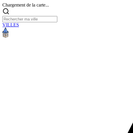
Chargement de la carte...
VILLES