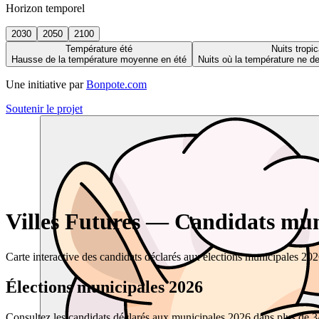
Horizon temporel
2030
2050
2100
Température été
Nuits tropic
Hausse de la température moyenne en été
Nuits où la température ne 
Une initiative par
Bonpote.com
Soutenir le projet
Villes Futures — Candidats muni
Carte interactive des candidats déclarés aux élections municipales 20
Élections municipales 2026
Consultez les candidats déclarés aux municipales 2026 dans plus de 34 0