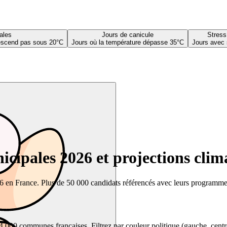
ales
Jours de canicule
Stress
descend pas sous 20°C
Jours où la température dépasse 35°C
Jours avec 
cipales 2026 et projections clim
26 en France. Plus de 50 000 candidats référencés avec leurs programmes,
00 communes françaises. Filtrez par couleur politique (gauche, centre, dr