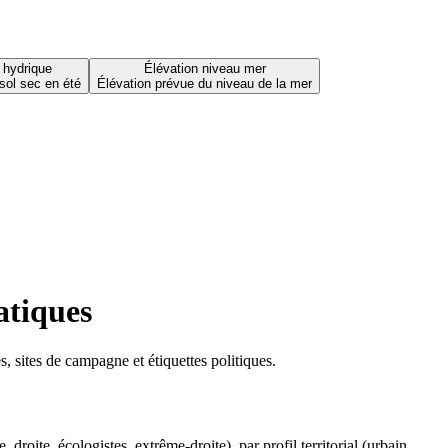
 hydrique
Élévation niveau mer
sol sec en été
Élévation prévue du niveau de la mer
atiques
 sites de campagne et étiquettes politiques.
oite, écologistes, extrême-droite), par profil territorial (urbain,