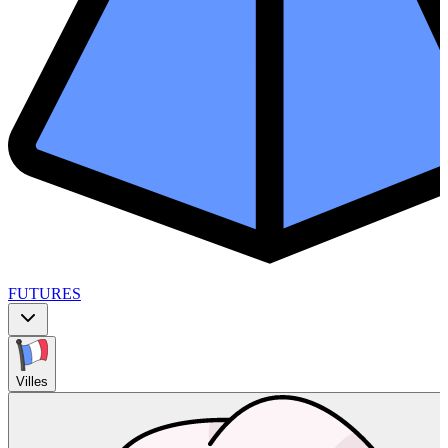
FUTURES
Villes