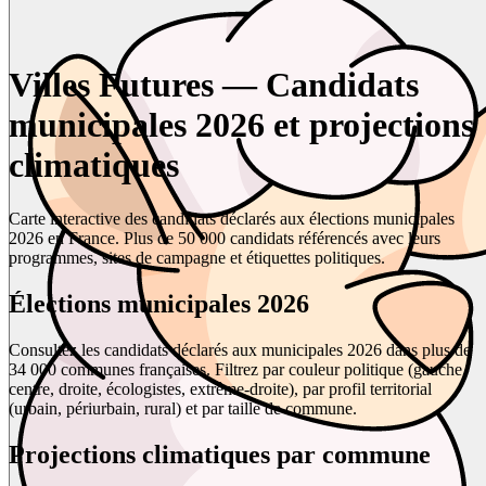
Villes Futures — Candidats
municipales 2026 et projections
climatiques
Carte interactive des candidats déclarés aux élections municipales
2026 en France. Plus de 50 000 candidats référencés avec leurs
programmes, sites de campagne et étiquettes politiques.
Élections municipales 2026
Consultez les candidats déclarés aux municipales 2026 dans plus de
34 000 communes françaises. Filtrez par couleur politique (gauche,
centre, droite, écologistes, extrême-droite), par profil territorial
(urbain, périurbain, rural) et par taille de commune.
Projections climatiques par commune