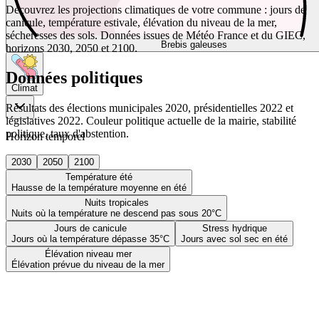
Découvrez les projections climatiques de votre commune : jours de
canicule, température estivale, élévation du niveau de la mer,
sécheresses des sols. Données issues de Météo France et du GIEC,
Brebis galeuses
horizons 2030, 2050 et 2100.
Données politiques
Climat
Résultats des élections municipales 2020, présidentielles 2022 et
législatives 2022. Couleur politique actuelle de la mairie, stabilité
politique, taux d'abstention.
Horizon temporel
2030
2050
2100
Température été
Hausse de la température moyenne en été
Nuits tropicales
Nuits où la température ne descend pas sous 20°C
Jours de canicule
Stress hydrique
Jours où la température dépasse 35°C
Jours avec sol sec en été
Élévation niveau mer
Élévation prévue du niveau de la mer