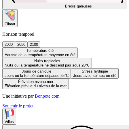
Brebis galeuses
Climat
Horizon temporel
2030
2050
2100
Température été
Hausse de la température moyenne en été
Nuits tropicales
Nuits où la température ne descend pas sous 20°C
Jours de canicule
Stress hydrique
Jours où la température dépasse 35°C
Jours avec sol sec en été
Élévation niveau mer
Élévation prévue du niveau de la mer
Une initiative par
Bonpote.com
Soutenir le projet
Villes