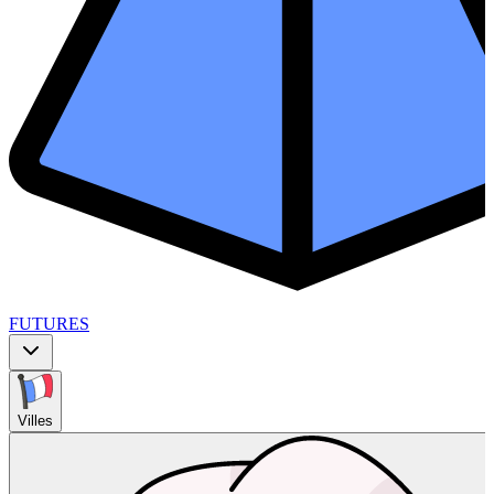
FUTURES
Villes