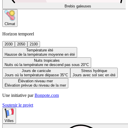
Brebis galeuses
Climat
Horizon temporel
2030
2050
2100
Température été
Hausse de la température moyenne en été
Nuits tropicales
Nuits où la température ne descend pas sous 20°C
Jours de canicule
Stress hydrique
Jours où la température dépasse 35°C
Jours avec sol sec en été
Élévation niveau mer
Élévation prévue du niveau de la mer
Une initiative par
Bonpote.com
Soutenir le projet
Villes