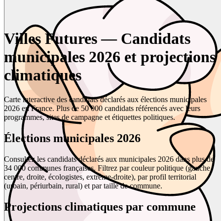
Villes Futures — Candidats
municipales 2026 et projections
climatiques
Carte interactive des candidats déclarés aux élections municipales
2026 en France. Plus de 50 000 candidats référencés avec leurs
programmes, sites de campagne et étiquettes politiques.
Élections municipales 2026
Consultez les candidats déclarés aux municipales 2026 dans plus de
34 000 communes françaises. Filtrez par couleur politique (gauche,
centre, droite, écologistes, extrême-droite), par profil territorial
(urbain, périurbain, rural) et par taille de commune.
Projections climatiques par commune