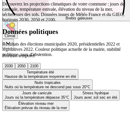
Découvrez les projections climatiques de votre commune : jours de
canicule, température estivale, élévation du niveau de la mer,
sécheresses des sols. Données issues de Météo France et du GIEC,
Brebis galeuses
horizons 2030, 2050 et 2100.
Données politiques
Climat
Résultats des élections municipales 2020, présidentielles 2022 et
législatives 2022. Couleur politique actuelle de la mairie, stabilité
politique, taux d'abstention.
Horizon temporel
2030
2050
2100
Température été
Hausse de la température moyenne en été
Nuits tropicales
Nuits où la température ne descend pas sous 20°C
Jours de canicule
Stress hydrique
Jours où la température dépasse 35°C
Jours avec sol sec en été
Élévation niveau mer
Élévation prévue du niveau de la mer