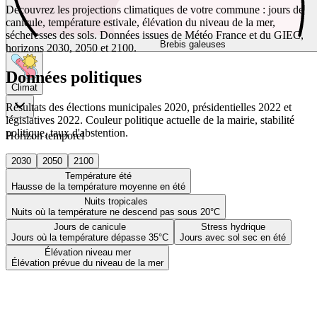
Découvrez les projections climatiques de votre commune : jours de
canicule, température estivale, élévation du niveau de la mer,
sécheresses des sols. Données issues de Météo France et du GIEC,
Brebis galeuses
horizons 2030, 2050 et 2100.
Données politiques
Climat
Résultats des élections municipales 2020, présidentielles 2022 et
législatives 2022. Couleur politique actuelle de la mairie, stabilité
politique, taux d'abstention.
Horizon temporel
2030
2050
2100
Température été
Hausse de la température moyenne en été
Nuits tropicales
Nuits où la température ne descend pas sous 20°C
Jours de canicule
Stress hydrique
Jours où la température dépasse 35°C
Jours avec sol sec en été
Élévation niveau mer
Élévation prévue du niveau de la mer