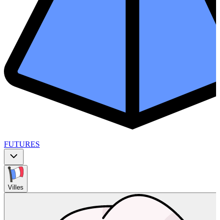
FUTURES
Villes