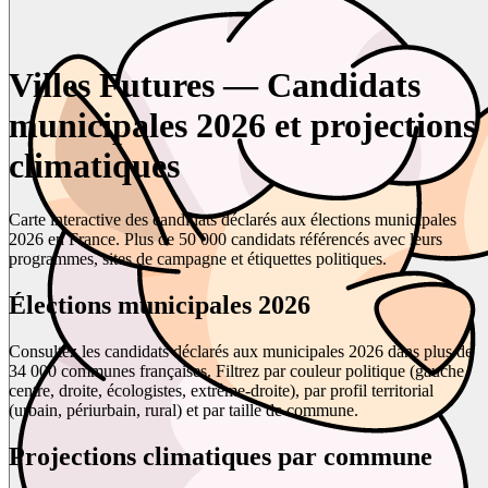
Villes Futures — Candidats
municipales 2026 et projections
climatiques
Carte interactive des candidats déclarés aux élections municipales
2026 en France. Plus de 50 000 candidats référencés avec leurs
programmes, sites de campagne et étiquettes politiques.
Élections municipales 2026
Consultez les candidats déclarés aux municipales 2026 dans plus de
34 000 communes françaises. Filtrez par couleur politique (gauche,
centre, droite, écologistes, extrême-droite), par profil territorial
(urbain, périurbain, rural) et par taille de commune.
Projections climatiques par commune