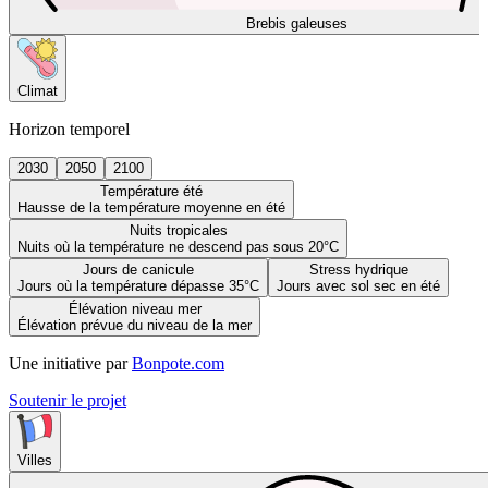
Brebis galeuses
Climat
Horizon temporel
2030
2050
2100
Température été
Hausse de la température moyenne en été
Nuits tropicales
Nuits où la température ne descend pas sous 20°C
Jours de canicule
Stress hydrique
Jours où la température dépasse 35°C
Jours avec sol sec en été
Élévation niveau mer
Élévation prévue du niveau de la mer
Une initiative par
Bonpote.com
Soutenir le projet
Villes