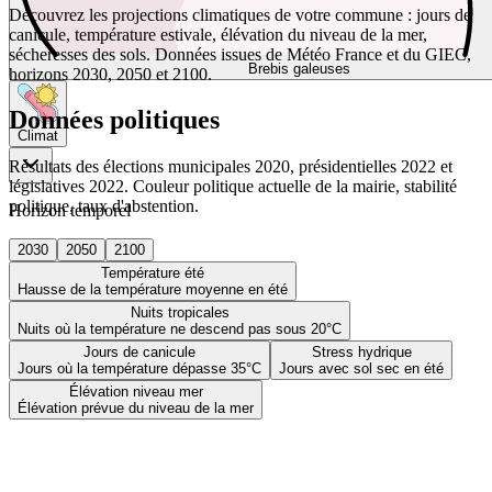
Découvrez les projections climatiques de votre commune : jours de
canicule, température estivale, élévation du niveau de la mer,
sécheresses des sols. Données issues de Météo France et du GIEC,
Brebis galeuses
horizons 2030, 2050 et 2100.
Données politiques
Climat
Résultats des élections municipales 2020, présidentielles 2022 et
législatives 2022. Couleur politique actuelle de la mairie, stabilité
politique, taux d'abstention.
Horizon temporel
2030
2050
2100
Température été
Hausse de la température moyenne en été
Nuits tropicales
Nuits où la température ne descend pas sous 20°C
Jours de canicule
Stress hydrique
Jours où la température dépasse 35°C
Jours avec sol sec en été
Élévation niveau mer
Élévation prévue du niveau de la mer