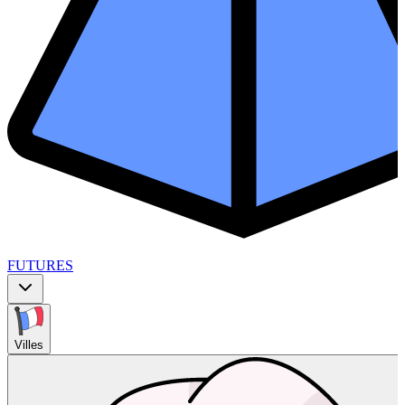
FUTURES
Villes