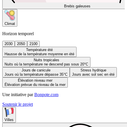
Brebis galeuses
Climat
Horizon temporel
2030
2050
2100
Température été
Hausse de la température moyenne en été
Nuits tropicales
Nuits où la température ne descend pas sous 20°C
Jours de canicule
Stress hydrique
Jours où la température dépasse 35°C
Jours avec sol sec en été
Élévation niveau mer
Élévation prévue du niveau de la mer
Une initiative par
Bonpote.com
Soutenir le projet
Villes