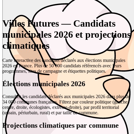
Villes Futures — Candidats
municipales 2026 et projections
climatiques
Carte interactive des candidats déclarés aux élections municipales
2026 en France. Plus de 50 000 candidats référencés avec leurs
programmes, sites de campagne et étiquettes politiques.
Élections municipales 2026
Consultez les candidats déclarés aux municipales 2026 dans plus de
34 000 communes françaises. Filtrez par couleur politique (gauche,
centre, droite, écologistes, extrême-droite), par profil territorial
(urbain, périurbain, rural) et par taille de commune.
Projections climatiques par commune