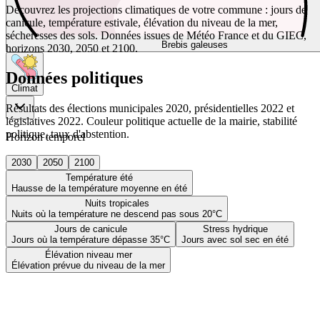
Découvrez les projections climatiques de votre commune : jours de
canicule, température estivale, élévation du niveau de la mer,
sécheresses des sols. Données issues de Météo France et du GIEC,
Brebis galeuses
horizons 2030, 2050 et 2100.
Données politiques
Climat
Résultats des élections municipales 2020, présidentielles 2022 et
législatives 2022. Couleur politique actuelle de la mairie, stabilité
politique, taux d'abstention.
Horizon temporel
2030
2050
2100
Température été
Hausse de la température moyenne en été
Nuits tropicales
Nuits où la température ne descend pas sous 20°C
Jours de canicule
Stress hydrique
Jours où la température dépasse 35°C
Jours avec sol sec en été
Élévation niveau mer
Élévation prévue du niveau de la mer