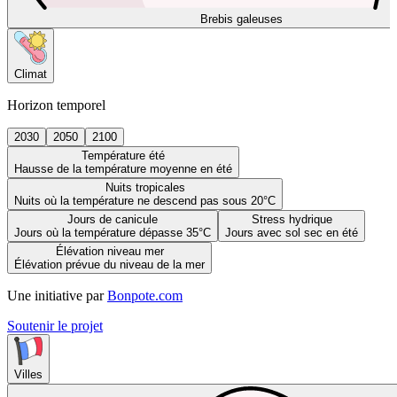
Brebis galeuses
Climat
Horizon temporel
2030
2050
2100
Température été
Hausse de la température moyenne en été
Nuits tropicales
Nuits où la température ne descend pas sous 20°C
Jours de canicule
Stress hydrique
Jours où la température dépasse 35°C
Jours avec sol sec en été
Élévation niveau mer
Élévation prévue du niveau de la mer
Une initiative par
Bonpote.com
Soutenir le projet
Villes