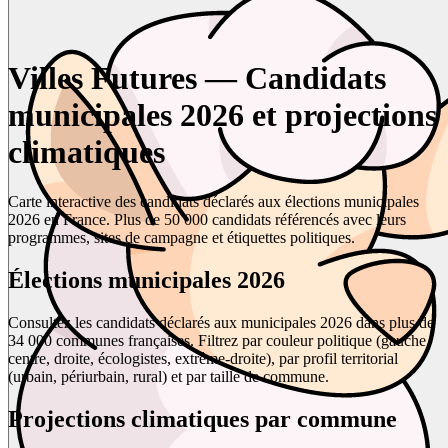
Villes Futures — Candidats
municipales 2026 et projections
climatiques
Carte interactive des candidats déclarés aux élections municipales
2026 en France. Plus de 50 000 candidats référencés avec leurs
programmes, sites de campagne et étiquettes politiques.
Élections municipales 2026
Consultez les candidats déclarés aux municipales 2026 dans plus de
34 000 communes françaises. Filtrez par couleur politique (gauche,
centre, droite, écologistes, extrême-droite), par profil territorial
(urbain, périurbain, rural) et par taille de commune.
Projections climatiques par commune