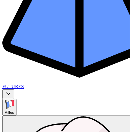
FUTURES
Villes