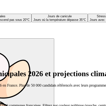
ales
Jours de canicule
Stress
descend pas sous 20°C
Jours où la température dépasse 35°C
Jours avec 
cipales 2026 et projections clim
26 en France. Plus de 50 000 candidats référencés avec leurs programmes,
00 communes françaises. Filtrez par couleur politique (gauche, centre, dr