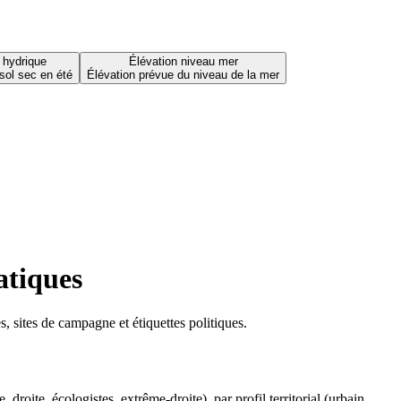
 hydrique
Élévation niveau mer
sol sec en été
Élévation prévue du niveau de la mer
atiques
 sites de campagne et étiquettes politiques.
oite, écologistes, extrême-droite), par profil territorial (urbain,