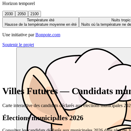
Horizon temporel
2030
2050
2100
Température été
Nuits tropic
Hausse de la température moyenne en été
Nuits où la température ne 
Une initiative par
Bonpote.com
Soutenir le projet
Villes Futures — Candidats muni
Carte interactive des candidats déclarés aux élections municipales 20
Élections municipales 2026
Consultez les candidats déclarés aux municipales 2026 dans plus de 34 0