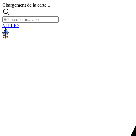
Chargement de la carte...
VILLES