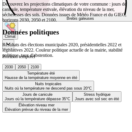
Découvrez les projections climatiques de votre commune : jours de
canicule, température estivale, élévation du niveau de la mer,
sécheresses des sols. Données issues de Météo France et du GIEC,
Brebis galeuses
horizons 2030, 2050 et 2100.
Données politiques
Climat
Résultats des élections municipales 2020, présidentielles 2022 et
législatives 2022. Couleur politique actuelle de la mairie, stabilité
politique, taux d'abstention.
Horizon temporel
2030
2050
2100
Température été
Hausse de la température moyenne en été
Nuits tropicales
Nuits où la température ne descend pas sous 20°C
Jours de canicule
Stress hydrique
Jours où la température dépasse 35°C
Jours avec sol sec en été
Élévation niveau mer
Élévation prévue du niveau de la mer