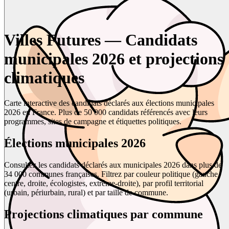
Villes Futures — Candidats
municipales 2026 et projections
climatiques
Carte interactive des candidats déclarés aux élections municipales
2026 en France. Plus de 50 000 candidats référencés avec leurs
programmes, sites de campagne et étiquettes politiques.
Élections municipales 2026
Consultez les candidats déclarés aux municipales 2026 dans plus de
34 000 communes françaises. Filtrez par couleur politique (gauche,
centre, droite, écologistes, extrême-droite), par profil territorial
(urbain, périurbain, rural) et par taille de commune.
Projections climatiques par commune