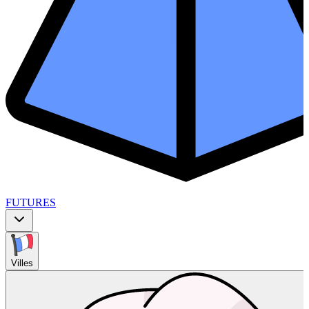
FUTURES
Villes