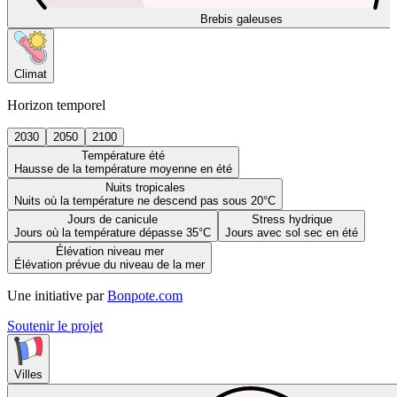
Brebis galeuses
Climat
Horizon temporel
2030
2050
2100
Température été
Hausse de la température moyenne en été
Nuits tropicales
Nuits où la température ne descend pas sous 20°C
Jours de canicule
Stress hydrique
Jours où la température dépasse 35°C
Jours avec sol sec en été
Élévation niveau mer
Élévation prévue du niveau de la mer
Une initiative par
Bonpote.com
Soutenir le projet
Villes