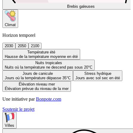
Brebis galeuses
Climat
Horizon temporel
2030
2050
2100
Température été
Hausse de la température moyenne en été
Nuits tropicales
Nuits où la température ne descend pas sous 20°C
Jours de canicule
Stress hydrique
Jours où la température dépasse 35°C
Jours avec sol sec en été
Élévation niveau mer
Élévation prévue du niveau de la mer
Une initiative par
Bonpote.com
Soutenir le projet
Villes