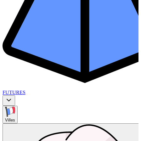
FUTURES
Villes