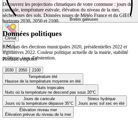
Découvrez les projections climatiques de votre commune : jours de
canicule, température estivale, élévation du niveau de la mer,
sécheresses des sols. Données issues de Météo France et du GIEC,
Brebis galeuses
horizons 2030, 2050 et 2100.
Données politiques
Climat
Résultats des élections municipales 2020, présidentielles 2022 et
législatives 2022. Couleur politique actuelle de la mairie, stabilité
politique, taux d'abstention.
Horizon temporel
2030
2050
2100
Température été
Hausse de la température moyenne en été
Nuits tropicales
Nuits où la température ne descend pas sous 20°C
Jours de canicule
Stress hydrique
Jours où la température dépasse 35°C
Jours avec sol sec en été
Élévation niveau mer
Élévation prévue du niveau de la mer