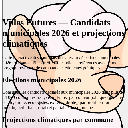
Villes Futures — Candidats
municipales 2026 et projections
climatiques
Carte interactive des candidats déclarés aux élections municipales
2026 en France. Plus de 50 000 candidats référencés avec leurs
programmes, sites de campagne et étiquettes politiques.
Élections municipales 2026
Consultez les candidats déclarés aux municipales 2026 dans plus de
34 000 communes françaises. Filtrez par couleur politique (gauche,
centre, droite, écologistes, extrême-droite), par profil territorial
(urbain, périurbain, rural) et par taille de commune.
Projections climatiques par commune