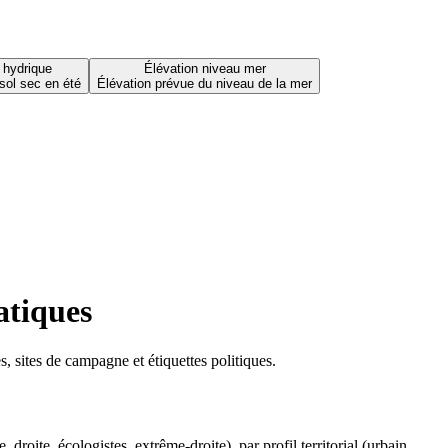
 hydrique
Élévation niveau mer
sol sec en été
Élévation prévue du niveau de la mer
atiques
 sites de campagne et étiquettes politiques.
oite, écologistes, extrême-droite), par profil territorial (urbain,