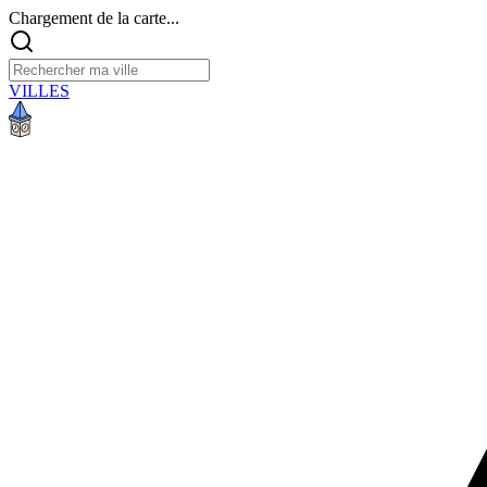
Chargement de la carte...
VILLES