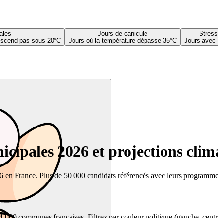
ales
Jours de canicule
Stress
descend pas sous 20°C
Jours où la température dépasse 35°C
Jours avec 
cipales 2026 et projections clim
26 en France. Plus de 50 000 candidats référencés avec leurs programmes,
00 communes françaises. Filtrez par couleur politique (gauche, centre, dr