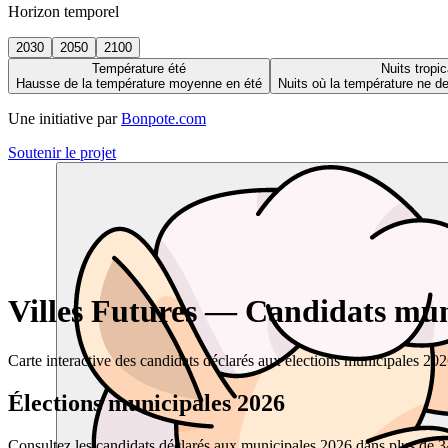
Horizon temporel
2030
2050
2100
Température été
Nuits tropic
Hausse de la température moyenne en été
Nuits où la température ne 
Une initiative par
Bonpote.com
Soutenir le projet
Villes Futures — Candidats muni
Carte interactive des candidats déclarés aux élections municipales 20
Élections municipales 2026
Consultez les candidats déclarés aux municipales 2026 dans plus de 34 0