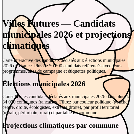
Villes Futures — Candidats
municipales 2026 et projections
climatiques
Carte interactive des candidats déclarés aux élections municipales
2026 en France. Plus de 50 000 candidats référencés avec leurs
programmes, sites de campagne et étiquettes politiques.
Élections municipales 2026
Consultez les candidats déclarés aux municipales 2026 dans plus de
34 000 communes françaises. Filtrez par couleur politique (gauche,
centre, droite, écologistes, extrême-droite), par profil territorial
(urbain, périurbain, rural) et par taille de commune.
Projections climatiques par commune