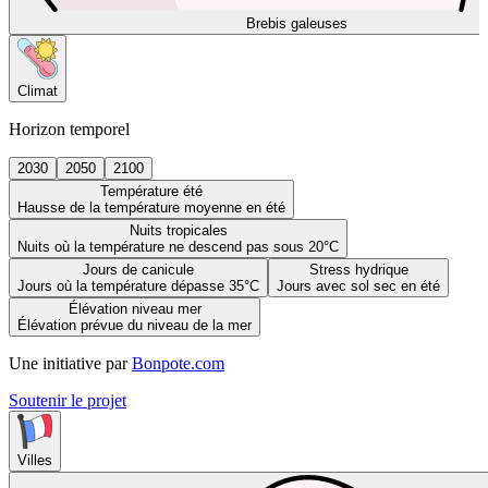
Brebis galeuses
Climat
Horizon temporel
2030
2050
2100
Température été
Hausse de la température moyenne en été
Nuits tropicales
Nuits où la température ne descend pas sous 20°C
Jours de canicule
Stress hydrique
Jours où la température dépasse 35°C
Jours avec sol sec en été
Élévation niveau mer
Élévation prévue du niveau de la mer
Une initiative par
Bonpote.com
Soutenir le projet
Villes