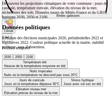
Découvrez les projections climatiques de votre commune : jours de
canicule, température estivale, élévation du niveau de la mer,
sécheresses des sols. Données issues de Météo France et du GIEC,
Brebis galeuses
horizons 2030, 2050 et 2100.
Données politiques
Climat
Résultats des élections municipales 2020, présidentielles 2022 et
législatives 2022. Couleur politique actuelle de la mairie, stabilité
politique, taux d'abstention.
Horizon temporel
2030
2050
2100
Température été
Hausse de la température moyenne en été
Nuits tropicales
Nuits où la température ne descend pas sous 20°C
Jours de canicule
Stress hydrique
Jours où la température dépasse 35°C
Jours avec sol sec en été
Élévation niveau mer
Élévation prévue du niveau de la mer