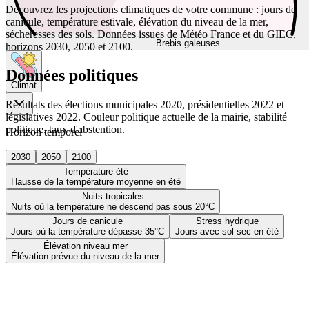
Découvrez les projections climatiques de votre commune : jours de
canicule, température estivale, élévation du niveau de la mer,
sécheresses des sols. Données issues de Météo France et du GIEC,
Brebis galeuses
horizons 2030, 2050 et 2100.
Données politiques
Climat
Résultats des élections municipales 2020, présidentielles 2022 et
législatives 2022. Couleur politique actuelle de la mairie, stabilité
politique, taux d'abstention.
Horizon temporel
2030
2050
2100
Température été
Hausse de la température moyenne en été
Nuits tropicales
Nuits où la température ne descend pas sous 20°C
Jours de canicule
Stress hydrique
Jours où la température dépasse 35°C
Jours avec sol sec en été
Élévation niveau mer
Élévation prévue du niveau de la mer