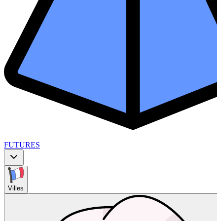
FUTURES
Villes