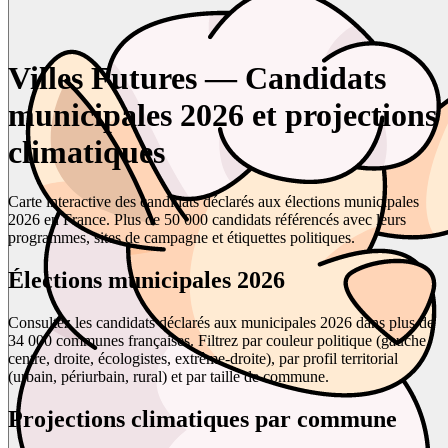
Villes Futures — Candidats
municipales 2026 et projections
climatiques
Carte interactive des candidats déclarés aux élections municipales
2026 en France. Plus de 50 000 candidats référencés avec leurs
programmes, sites de campagne et étiquettes politiques.
Élections municipales 2026
Consultez les candidats déclarés aux municipales 2026 dans plus de
34 000 communes françaises. Filtrez par couleur politique (gauche,
centre, droite, écologistes, extrême-droite), par profil territorial
(urbain, périurbain, rural) et par taille de commune.
Projections climatiques par commune