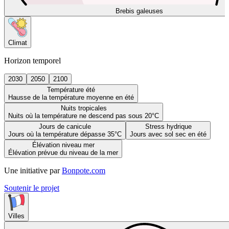
Brebis galeuses
Climat
Horizon temporel
2030
2050
2100
Température été
Hausse de la température moyenne en été
Nuits tropicales
Nuits où la température ne descend pas sous 20°C
Jours de canicule
Stress hydrique
Jours où la température dépasse 35°C
Jours avec sol sec en été
Élévation niveau mer
Élévation prévue du niveau de la mer
Une initiative par
Bonpote.com
Soutenir le projet
Villes