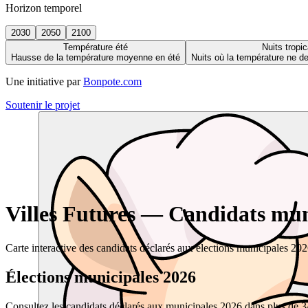
Horizon temporel
2030
2050
2100
Température été
Nuits tropic
Hausse de la température moyenne en été
Nuits où la température ne 
Une initiative par
Bonpote.com
Soutenir le projet
Villes Futures — Candidats muni
Carte interactive des candidats déclarés aux élections municipales 20
Élections municipales 2026
Consultez les candidats déclarés aux municipales 2026 dans plus de 34 0