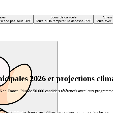
ales
Jours de canicule
Stress
descend pas sous 20°C
Jours où la température dépasse 35°C
Jours avec 
cipales 2026 et projections clim
26 en France. Plus de 50 000 candidats référencés avec leurs programmes,
00 communes françaises. Filtrez par couleur politique (gauche, centre, dr