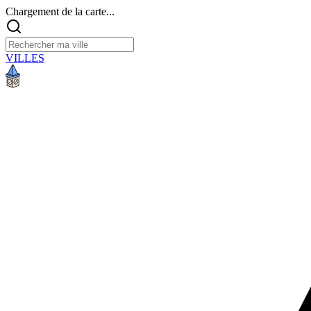
Chargement de la carte...
VILLES