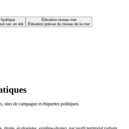
 hydrique
Élévation niveau mer
sol sec en été
Élévation prévue du niveau de la mer
atiques
 sites de campagne et étiquettes politiques.
oite, écologistes, extrême-droite), par profil territorial (urbain,