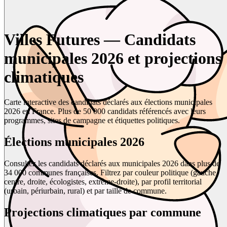
Villes Futures — Candidats
municipales 2026 et projections
climatiques
Carte interactive des candidats déclarés aux élections municipales
2026 en France. Plus de 50 000 candidats référencés avec leurs
programmes, sites de campagne et étiquettes politiques.
Élections municipales 2026
Consultez les candidats déclarés aux municipales 2026 dans plus de
34 000 communes françaises. Filtrez par couleur politique (gauche,
centre, droite, écologistes, extrême-droite), par profil territorial
(urbain, périurbain, rural) et par taille de commune.
Projections climatiques par commune