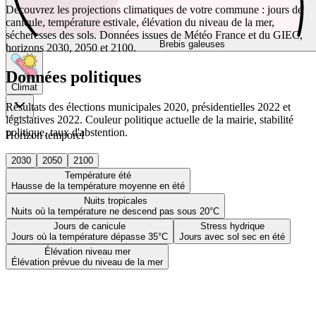
Découvrez les projections climatiques de votre commune : jours de
canicule, température estivale, élévation du niveau de la mer,
sécheresses des sols. Données issues de Météo France et du GIEC,
Brebis galeuses
horizons 2030, 2050 et 2100.
Données politiques
Climat
Résultats des élections municipales 2020, présidentielles 2022 et
législatives 2022. Couleur politique actuelle de la mairie, stabilité
politique, taux d'abstention.
Horizon temporel
2030
2050
2100
Température été
Hausse de la température moyenne en été
Nuits tropicales
Nuits où la température ne descend pas sous 20°C
Jours de canicule
Stress hydrique
Jours où la température dépasse 35°C
Jours avec sol sec en été
Élévation niveau mer
Élévation prévue du niveau de la mer