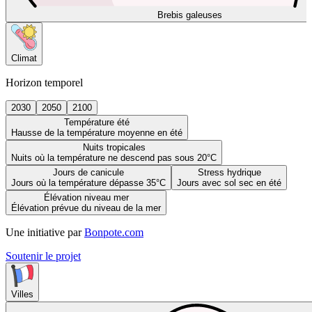
Brebis galeuses
Climat
Horizon temporel
2030
2050
2100
Température été
Hausse de la température moyenne en été
Nuits tropicales
Nuits où la température ne descend pas sous 20°C
Jours de canicule
Stress hydrique
Jours où la température dépasse 35°C
Jours avec sol sec en été
Élévation niveau mer
Élévation prévue du niveau de la mer
Une initiative par
Bonpote.com
Soutenir le projet
Villes