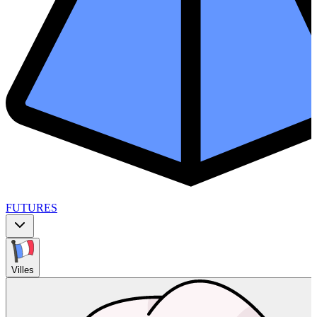
FUTURES
Villes