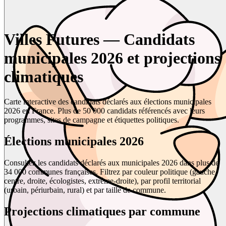
Villes Futures — Candidats
municipales 2026 et projections
climatiques
Carte interactive des candidats déclarés aux élections municipales
2026 en France. Plus de 50 000 candidats référencés avec leurs
programmes, sites de campagne et étiquettes politiques.
Élections municipales 2026
Consultez les candidats déclarés aux municipales 2026 dans plus de
34 000 communes françaises. Filtrez par couleur politique (gauche,
centre, droite, écologistes, extrême-droite), par profil territorial
(urbain, périurbain, rural) et par taille de commune.
Projections climatiques par commune