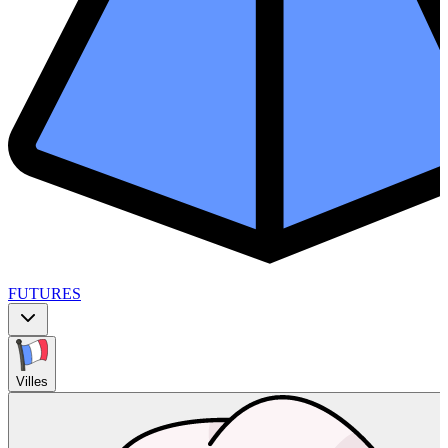
FUTURES
Villes