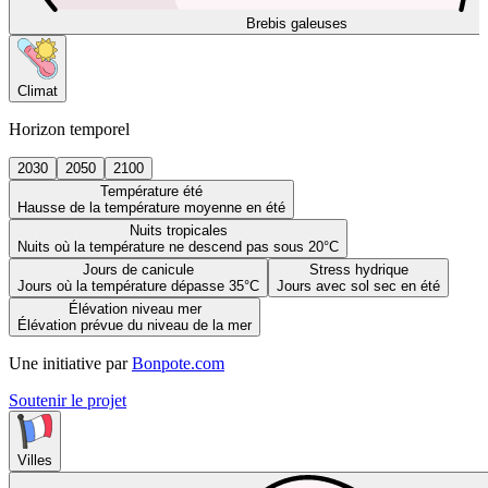
Brebis galeuses
Climat
Horizon temporel
2030
2050
2100
Température été
Hausse de la température moyenne en été
Nuits tropicales
Nuits où la température ne descend pas sous 20°C
Jours de canicule
Stress hydrique
Jours où la température dépasse 35°C
Jours avec sol sec en été
Élévation niveau mer
Élévation prévue du niveau de la mer
Une initiative par
Bonpote.com
Soutenir le projet
Villes