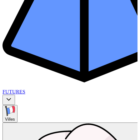
FUTURES
Villes