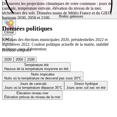
Découvrez les projections climatiques de votre commune : jours de
canicule, température estivale, élévation du niveau de la mer,
sécheresses des sols. Données issues de Météo France et du GIEC,
Brebis galeuses
horizons 2030, 2050 et 2100.
Données politiques
Climat
Résultats des élections municipales 2020, présidentielles 2022 et
législatives 2022. Couleur politique actuelle de la mairie, stabilité
politique, taux d'abstention.
Horizon temporel
2030
2050
2100
Température été
Hausse de la température moyenne en été
Nuits tropicales
Nuits où la température ne descend pas sous 20°C
Jours de canicule
Stress hydrique
Jours où la température dépasse 35°C
Jours avec sol sec en été
Élévation niveau mer
Élévation prévue du niveau de la mer