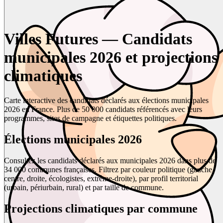
Villes Futures — Candidats
municipales 2026 et projections
climatiques
Carte interactive des candidats déclarés aux élections municipales
2026 en France. Plus de 50 000 candidats référencés avec leurs
programmes, sites de campagne et étiquettes politiques.
Élections municipales 2026
Consultez les candidats déclarés aux municipales 2026 dans plus de
34 000 communes françaises. Filtrez par couleur politique (gauche,
centre, droite, écologistes, extrême-droite), par profil territorial
(urbain, périurbain, rural) et par taille de commune.
Projections climatiques par commune