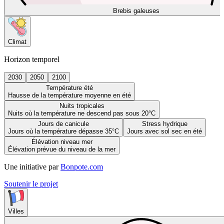
Brebis galeuses
Climat
Horizon temporel
2030
2050
2100
Température été
Hausse de la température moyenne en été
Nuits tropicales
Nuits où la température ne descend pas sous 20°C
Jours de canicule
Stress hydrique
Jours où la température dépasse 35°C
Jours avec sol sec en été
Élévation niveau mer
Élévation prévue du niveau de la mer
Une initiative par
Bonpote.com
Soutenir le projet
Villes