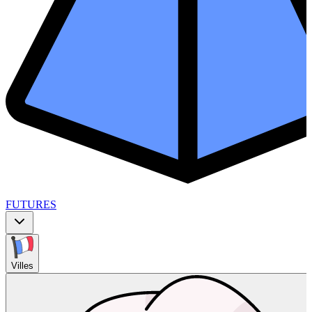
FUTURES
Villes