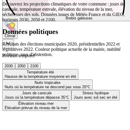
Découvrez les projections climatiques de votre commune : jours de
canicule, température estivale, élévation du niveau de la mer,
sécheresses des sols. Données issues de Météo France et du GIEC,
Brebis galeuses
horizons 2030, 2050 et 2100.
Données politiques
Climat
Résultats des élections municipales 2020, présidentielles 2022 et
législatives 2022. Couleur politique actuelle de la mairie, stabilité
politique, taux d'abstention.
Horizon temporel
2030
2050
2100
Température été
Hausse de la température moyenne en été
Nuits tropicales
Nuits où la température ne descend pas sous 20°C
Jours de canicule
Stress hydrique
Jours où la température dépasse 35°C
Jours avec sol sec en été
Élévation niveau mer
Élévation prévue du niveau de la mer