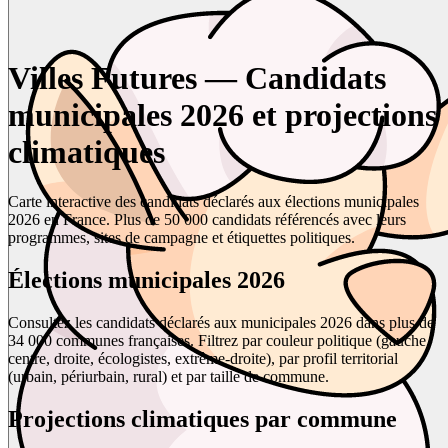
Villes Futures — Candidats
municipales 2026 et projections
climatiques
Carte interactive des candidats déclarés aux élections municipales
2026 en France. Plus de 50 000 candidats référencés avec leurs
programmes, sites de campagne et étiquettes politiques.
Élections municipales 2026
Consultez les candidats déclarés aux municipales 2026 dans plus de
34 000 communes françaises. Filtrez par couleur politique (gauche,
centre, droite, écologistes, extrême-droite), par profil territorial
(urbain, périurbain, rural) et par taille de commune.
Projections climatiques par commune