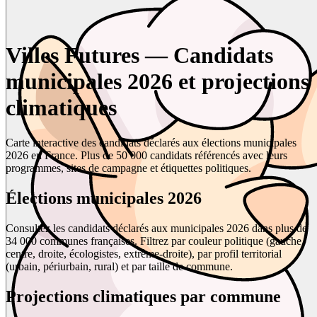
Villes Futures — Candidats
municipales 2026 et projections
climatiques
Carte interactive des candidats déclarés aux élections municipales
2026 en France. Plus de 50 000 candidats référencés avec leurs
programmes, sites de campagne et étiquettes politiques.
Élections municipales 2026
Consultez les candidats déclarés aux municipales 2026 dans plus de
34 000 communes françaises. Filtrez par couleur politique (gauche,
centre, droite, écologistes, extrême-droite), par profil territorial
(urbain, périurbain, rural) et par taille de commune.
Projections climatiques par commune