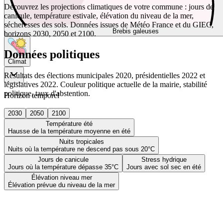
Découvrez les projections climatiques de votre commune : jours de
canicule, température estivale, élévation du niveau de la mer,
sécheresses des sols. Données issues de Météo France et du GIEC,
Brebis galeuses
horizons 2030, 2050 et 2100.
Données politiques
Climat
Résultats des élections municipales 2020, présidentielles 2022 et
législatives 2022. Couleur politique actuelle de la mairie, stabilité
politique, taux d'abstention.
Horizon temporel
2030
2050
2100
Température été
Hausse de la température moyenne en été
Nuits tropicales
Nuits où la température ne descend pas sous 20°C
Jours de canicule
Stress hydrique
Jours où la température dépasse 35°C
Jours avec sol sec en été
Élévation niveau mer
Élévation prévue du niveau de la mer