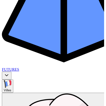
FUTURES
Villes