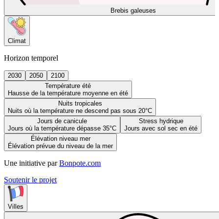
Brebis galeuses
Climat
Horizon temporel
2030
2050
2100
Température été
Hausse de la température moyenne en été
Nuits tropicales
Nuits où la température ne descend pas sous 20°C
Jours de canicule
Stress hydrique
Jours où la température dépasse 35°C
Jours avec sol sec en été
Élévation niveau mer
Élévation prévue du niveau de la mer
Une initiative par
Bonpote.com
Soutenir le projet
Villes