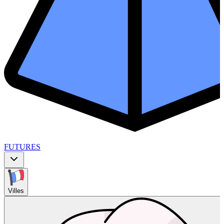
FUTURES
Villes