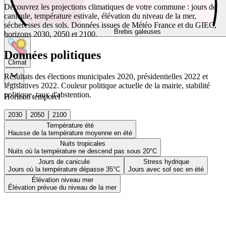
Découvrez les projections climatiques de votre commune : jours de
canicule, température estivale, élévation du niveau de la mer,
sécheresses des sols. Données issues de Météo France et du GIEC,
Brebis galeuses
horizons 2030, 2050 et 2100.
Données politiques
Climat
Résultats des élections municipales 2020, présidentielles 2022 et
législatives 2022. Couleur politique actuelle de la mairie, stabilité
politique, taux d'abstention.
Horizon temporel
2030
2050
2100
Température été
Hausse de la température moyenne en été
Nuits tropicales
Nuits où la température ne descend pas sous 20°C
Jours de canicule
Stress hydrique
Jours où la température dépasse 35°C
Jours avec sol sec en été
Élévation niveau mer
Élévation prévue du niveau de la mer