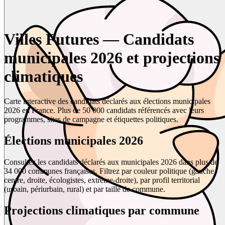
Villes Futures — Candidats
municipales 2026 et projections
climatiques
Carte interactive des candidats déclarés aux élections municipales
2026 en France. Plus de 50 000 candidats référencés avec leurs
programmes, sites de campagne et étiquettes politiques.
Élections municipales 2026
Consultez les candidats déclarés aux municipales 2026 dans plus de
34 000 communes françaises. Filtrez par couleur politique (gauche,
centre, droite, écologistes, extrême-droite), par profil territorial
(urbain, périurbain, rural) et par taille de commune.
Projections climatiques par commune