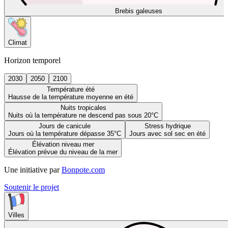
Brebis galeuses
Climat
Horizon temporel
2030
2050
2100
Température été
Hausse de la température moyenne en été
Nuits tropicales
Nuits où la température ne descend pas sous 20°C
Jours de canicule
Stress hydrique
Jours où la température dépasse 35°C
Jours avec sol sec en été
Élévation niveau mer
Élévation prévue du niveau de la mer
Une initiative par
Bonpote.com
Soutenir le projet
Villes