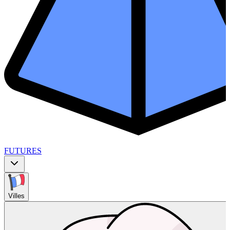
FUTURES
Villes