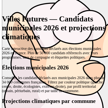
Villes Futures — Candidats
municipales 2026 et projections
climatiques
Carte interactive des candidats déclarés aux élections municipales
2026 en France. Plus de 50 000 candidats référencés avec leurs
programmes, sites de campagne et étiquettes politiques.
Élections municipales 2026
Consultez les candidats déclarés aux municipales 2026 dans plus de
34 000 communes françaises. Filtrez par couleur politique (gauche,
centre, droite, écologistes, extrême-droite), par profil territorial
(urbain, périurbain, rural) et par taille de commune.
Projections climatiques par commune