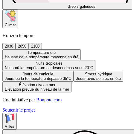
Brebis galeuses
Climat
Horizon temporel
2030
2050
2100
Température été
Hausse de la température moyenne en été
Nuits tropicales
Nuits où la température ne descend pas sous 20°C
Jours de canicule
Stress hydrique
Jours où la température dépasse 35°C
Jours avec sol sec en été
Élévation niveau mer
Élévation prévue du niveau de la mer
Une initiative par
Bonpote.com
Soutenir le projet
Villes