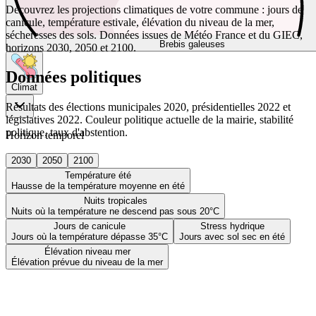
Découvrez les projections climatiques de votre commune : jours de
canicule, température estivale, élévation du niveau de la mer,
sécheresses des sols. Données issues de Météo France et du GIEC,
Brebis galeuses
horizons 2030, 2050 et 2100.
Données politiques
Climat
Résultats des élections municipales 2020, présidentielles 2022 et
législatives 2022. Couleur politique actuelle de la mairie, stabilité
politique, taux d'abstention.
Horizon temporel
2030
2050
2100
Température été
Hausse de la température moyenne en été
Nuits tropicales
Nuits où la température ne descend pas sous 20°C
Jours de canicule
Stress hydrique
Jours où la température dépasse 35°C
Jours avec sol sec en été
Élévation niveau mer
Élévation prévue du niveau de la mer