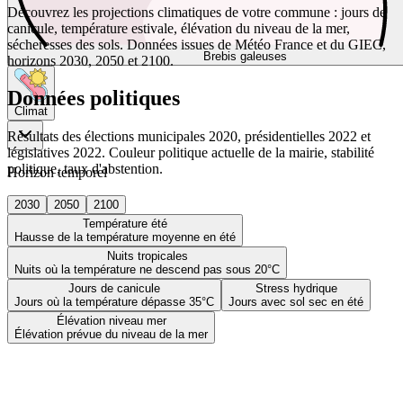
Découvrez les projections climatiques de votre commune : jours de
canicule, température estivale, élévation du niveau de la mer,
sécheresses des sols. Données issues de Météo France et du GIEC,
Brebis galeuses
horizons 2030, 2050 et 2100.
Données politiques
Climat
Résultats des élections municipales 2020, présidentielles 2022 et
législatives 2022. Couleur politique actuelle de la mairie, stabilité
politique, taux d'abstention.
Horizon temporel
2030
2050
2100
Température été
Hausse de la température moyenne en été
Nuits tropicales
Nuits où la température ne descend pas sous 20°C
Jours de canicule
Stress hydrique
Jours où la température dépasse 35°C
Jours avec sol sec en été
Élévation niveau mer
Élévation prévue du niveau de la mer