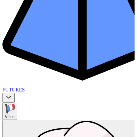
FUTURES
Villes