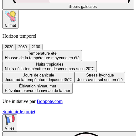
Brebis galeuses
Climat
Horizon temporel
2030
2050
2100
Température été
Hausse de la température moyenne en été
Nuits tropicales
Nuits où la température ne descend pas sous 20°C
Jours de canicule
Stress hydrique
Jours où la température dépasse 35°C
Jours avec sol sec en été
Élévation niveau mer
Élévation prévue du niveau de la mer
Une initiative par
Bonpote.com
Soutenir le projet
Villes