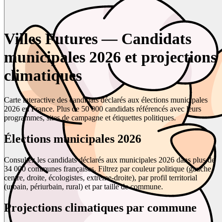
Villes Futures — Candidats
municipales 2026 et projections
climatiques
Carte interactive des candidats déclarés aux élections municipales
2026 en France. Plus de 50 000 candidats référencés avec leurs
programmes, sites de campagne et étiquettes politiques.
Élections municipales 2026
Consultez les candidats déclarés aux municipales 2026 dans plus de
34 000 communes françaises. Filtrez par couleur politique (gauche,
centre, droite, écologistes, extrême-droite), par profil territorial
(urbain, périurbain, rural) et par taille de commune.
Projections climatiques par commune