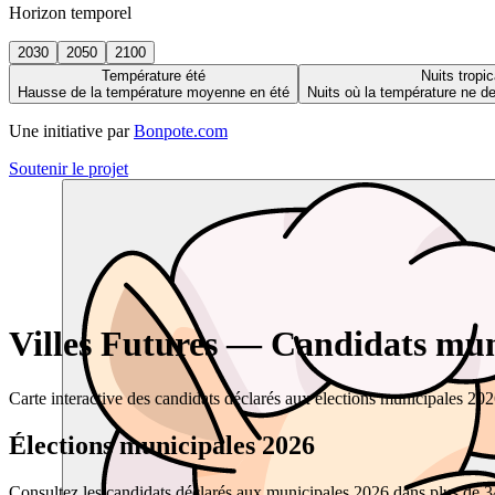
Horizon temporel
2030
2050
2100
Température été
Nuits tropic
Hausse de la température moyenne en été
Nuits où la température ne 
Une initiative par
Bonpote.com
Soutenir le projet
Villes Futures — Candidats muni
Carte interactive des candidats déclarés aux élections municipales 20
Élections municipales 2026
Consultez les candidats déclarés aux municipales 2026 dans plus de 34 0