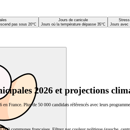
ales
Jours de canicule
Stress
descend pas sous 20°C
Jours où la température dépasse 35°C
Jours avec 
cipales 2026 et projections clim
26 en France. Plus de 50 000 candidats référencés avec leurs programmes,
00 communes françaises. Filtrez par couleur politique (gauche, centre, dr