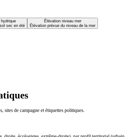
 hydrique
Élévation niveau mer
sol sec en été
Élévation prévue du niveau de la mer
atiques
 sites de campagne et étiquettes politiques.
oite, écologistes, extrême-droite), par profil territorial (urbain,