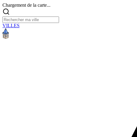
Chargement de la carte...
VILLES