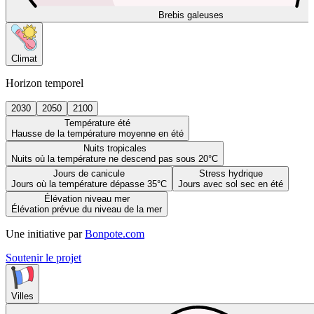
Brebis galeuses
Climat
Horizon temporel
2030
2050
2100
Température été
Hausse de la température moyenne en été
Nuits tropicales
Nuits où la température ne descend pas sous 20°C
Jours de canicule
Stress hydrique
Jours où la température dépasse 35°C
Jours avec sol sec en été
Élévation niveau mer
Élévation prévue du niveau de la mer
Une initiative par
Bonpote.com
Soutenir le projet
Villes