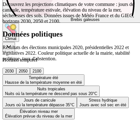
Découvrez les projections climatiques de votre commune : jours de
canicule, température estivale, élévation du niveau de la mer,
sécheresses des sols. Données issues de Météo France et du GIEC,
Brebis galeuses
horizons 2030, 2050 et 2100.
Données politiques
Climat
Résultats des élections municipales 2020, présidentielles 2022 et
législatives 2022. Couleur politique actuelle de la mairie, stabilité
politique, taux d'abstention.
Horizon temporel
2030
2050
2100
Température été
Hausse de la température moyenne en été
Nuits tropicales
Nuits où la température ne descend pas sous 20°C
Jours de canicule
Stress hydrique
Jours où la température dépasse 35°C
Jours avec sol sec en été
Élévation niveau mer
Élévation prévue du niveau de la mer