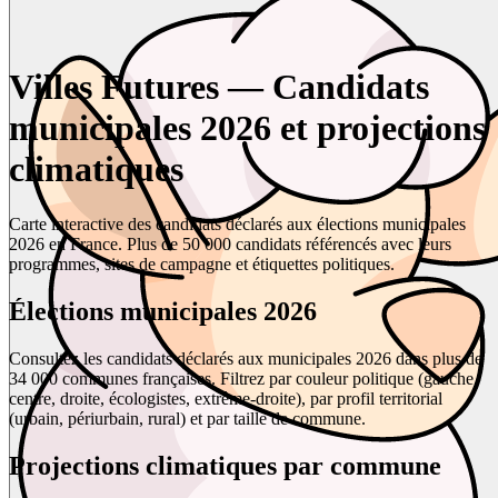
Villes Futures — Candidats
municipales 2026 et projections
climatiques
Carte interactive des candidats déclarés aux élections municipales
2026 en France. Plus de 50 000 candidats référencés avec leurs
programmes, sites de campagne et étiquettes politiques.
Élections municipales 2026
Consultez les candidats déclarés aux municipales 2026 dans plus de
34 000 communes françaises. Filtrez par couleur politique (gauche,
centre, droite, écologistes, extrême-droite), par profil territorial
(urbain, périurbain, rural) et par taille de commune.
Projections climatiques par commune