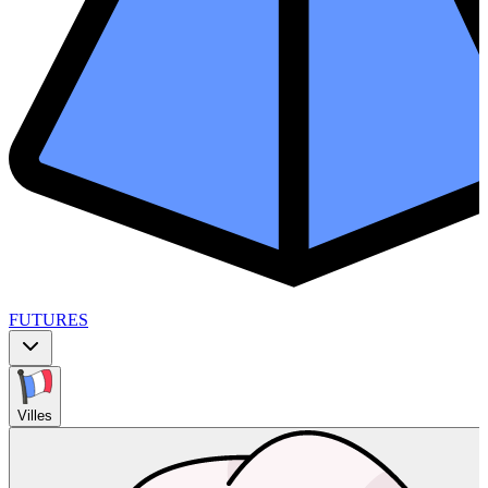
FUTURES
Villes