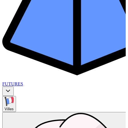
FUTURES
Villes