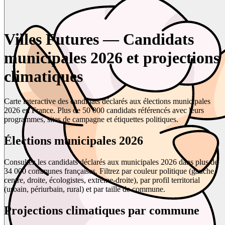
Villes Futures — Candidats
municipales 2026 et projections
climatiques
Carte interactive des candidats déclarés aux élections municipales
2026 en France. Plus de 50 000 candidats référencés avec leurs
programmes, sites de campagne et étiquettes politiques.
Élections municipales 2026
Consultez les candidats déclarés aux municipales 2026 dans plus de
34 000 communes françaises. Filtrez par couleur politique (gauche,
centre, droite, écologistes, extrême-droite), par profil territorial
(urbain, périurbain, rural) et par taille de commune.
Projections climatiques par commune