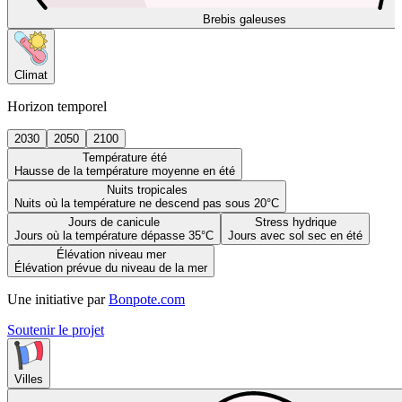
Brebis galeuses
Climat
Horizon temporel
2030
2050
2100
Température été
Hausse de la température moyenne en été
Nuits tropicales
Nuits où la température ne descend pas sous 20°C
Jours de canicule
Stress hydrique
Jours où la température dépasse 35°C
Jours avec sol sec en été
Élévation niveau mer
Élévation prévue du niveau de la mer
Une initiative par
Bonpote.com
Soutenir le projet
Villes