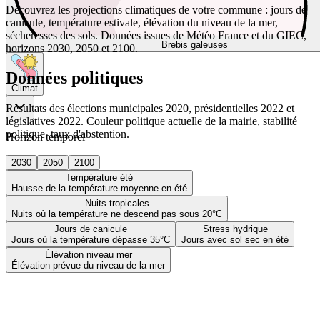
Découvrez les projections climatiques de votre commune : jours de
canicule, température estivale, élévation du niveau de la mer,
sécheresses des sols. Données issues de Météo France et du GIEC,
Brebis galeuses
horizons 2030, 2050 et 2100.
Données politiques
Climat
Résultats des élections municipales 2020, présidentielles 2022 et
législatives 2022. Couleur politique actuelle de la mairie, stabilité
politique, taux d'abstention.
Horizon temporel
2030
2050
2100
Température été
Hausse de la température moyenne en été
Nuits tropicales
Nuits où la température ne descend pas sous 20°C
Jours de canicule
Stress hydrique
Jours où la température dépasse 35°C
Jours avec sol sec en été
Élévation niveau mer
Élévation prévue du niveau de la mer