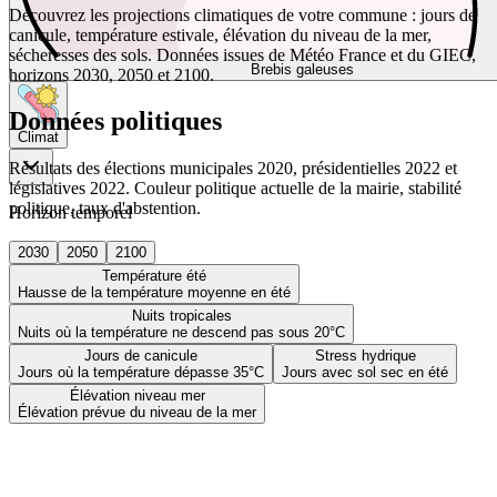
Découvrez les projections climatiques de votre commune : jours de
canicule, température estivale, élévation du niveau de la mer,
sécheresses des sols. Données issues de Météo France et du GIEC,
Brebis galeuses
horizons 2030, 2050 et 2100.
Données politiques
Climat
Résultats des élections municipales 2020, présidentielles 2022 et
législatives 2022. Couleur politique actuelle de la mairie, stabilité
politique, taux d'abstention.
Horizon temporel
2030
2050
2100
Température été
Hausse de la température moyenne en été
Nuits tropicales
Nuits où la température ne descend pas sous 20°C
Jours de canicule
Stress hydrique
Jours où la température dépasse 35°C
Jours avec sol sec en été
Élévation niveau mer
Élévation prévue du niveau de la mer