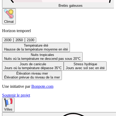
Brebis galeuses
Climat
Horizon temporel
2030
2050
2100
Température été
Hausse de la température moyenne en été
Nuits tropicales
Nuits où la température ne descend pas sous 20°C
Jours de canicule
Stress hydrique
Jours où la température dépasse 35°C
Jours avec sol sec en été
Élévation niveau mer
Élévation prévue du niveau de la mer
Une initiative par
Bonpote.com
Soutenir le projet
Villes