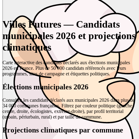
Villes Futures — Candidats
municipales 2026 et projections
climatiques
Carte interactive des candidats déclarés aux élections municipales
2026 en France. Plus de 50 000 candidats référencés avec leurs
programmes, sites de campagne et étiquettes politiques.
Élections municipales 2026
Consultez les candidats déclarés aux municipales 2026 dans plus de
34 000 communes françaises. Filtrez par couleur politique (gauche,
centre, droite, écologistes, extrême-droite), par profil territorial
(urbain, périurbain, rural) et par taille de commune.
Projections climatiques par commune