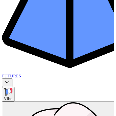
FUTURES
Villes