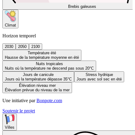
Brebis galeuses
Climat
Horizon temporel
2030
2050
2100
Température été
Hausse de la température moyenne en été
Nuits tropicales
Nuits où la température ne descend pas sous 20°C
Jours de canicule
Stress hydrique
Jours où la température dépasse 35°C
Jours avec sol sec en été
Élévation niveau mer
Élévation prévue du niveau de la mer
Une initiative par
Bonpote.com
Soutenir le projet
Villes