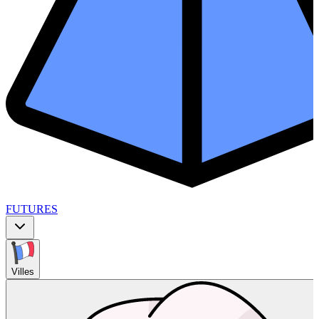
FUTURES
Villes