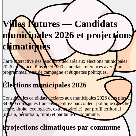
Villes Futures — Candidats
municipales 2026 et projections
climatiques
Carte interactive des candidats déclarés aux élections municipales
2026 en France. Plus de 50 000 candidats référencés avec leurs
programmes, sites de campagne et étiquettes politiques.
Élections municipales 2026
Consultez les candidats déclarés aux municipales 2026 dans plus de
34 000 communes françaises. Filtrez par couleur politique (gauche,
centre, droite, écologistes, extrême-droite), par profil territorial
(urbain, périurbain, rural) et par taille de commune.
Projections climatiques par commune