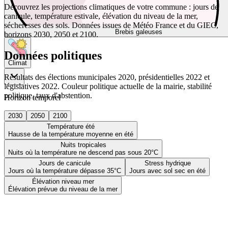
Découvrez les projections climatiques de votre commune : jours de
canicule, température estivale, élévation du niveau de la mer,
sécheresses des sols. Données issues de Météo France et du GIEC,
Brebis galeuses
horizons 2030, 2050 et 2100.
Données politiques
Climat
Résultats des élections municipales 2020, présidentielles 2022 et
législatives 2022. Couleur politique actuelle de la mairie, stabilité
politique, taux d'abstention.
Horizon temporel
2030
2050
2100
Température été
Hausse de la température moyenne en été
Nuits tropicales
Nuits où la température ne descend pas sous 20°C
Jours de canicule
Stress hydrique
Jours où la température dépasse 35°C
Jours avec sol sec en été
Élévation niveau mer
Élévation prévue du niveau de la mer