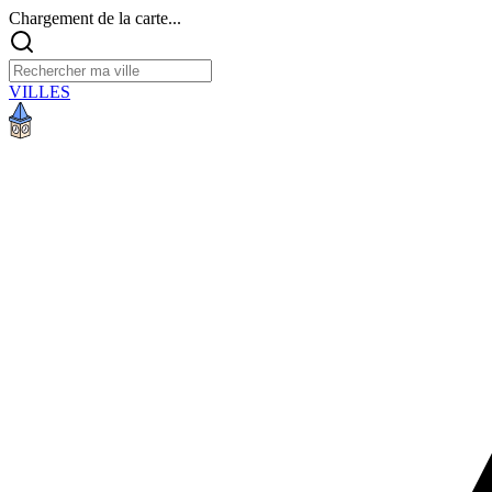
Chargement de la carte...
VILLES