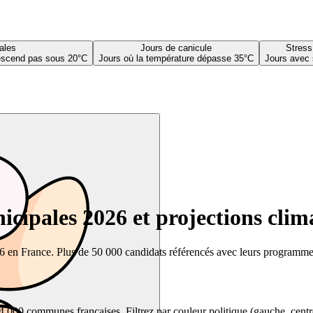
ales
Jours de canicule
Stress
descend pas sous 20°C
Jours où la température dépasse 35°C
Jours avec 
cipales 2026 et projections clim
26 en France. Plus de 50 000 candidats référencés avec leurs programmes,
00 communes françaises. Filtrez par couleur politique (gauche, centre, dr