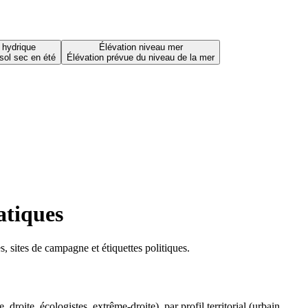
 hydrique
Élévation niveau mer
sol sec en été
Élévation prévue du niveau de la mer
atiques
 sites de campagne et étiquettes politiques.
oite, écologistes, extrême-droite), par profil territorial (urbain,