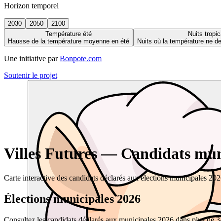
Horizon temporel
2030
2050
2100
Température été
Nuits tropic
Hausse de la température moyenne en été
Nuits où la température ne 
Une initiative par
Bonpote.com
Soutenir le projet
Villes Futures — Candidats muni
Carte interactive des candidats déclarés aux élections municipales 20
Élections municipales 2026
Consultez les candidats déclarés aux municipales 2026 dans plus de 34 0