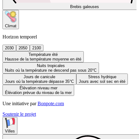
Brebis galeuses
Climat
Horizon temporel
2030
2050
2100
Température été
Hausse de la température moyenne en été
Nuits tropicales
Nuits où la température ne descend pas sous 20°C
Jours de canicule
Stress hydrique
Jours où la température dépasse 35°C
Jours avec sol sec en été
Élévation niveau mer
Élévation prévue du niveau de la mer
Une initiative par
Bonpote.com
Soutenir le projet
Villes