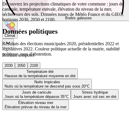
Découvrez les projections climatiques de votre commune : jours de
canicule, température estivale, élévation du niveau de la mer,
sécheresses des sols. Données issues de Météo France et du GIEC,
Brebis galeuses
horizons 2030, 2050 et 2100.
Données politiques
Climat
Résultats des élections municipales 2020, présidentielles 2022 et
législatives 2022. Couleur politique actuelle de la mairie, stabilité
politique, taux d'abstention.
Horizon temporel
2030
2050
2100
Température été
Hausse de la température moyenne en été
Nuits tropicales
Nuits où la température ne descend pas sous 20°C
Jours de canicule
Stress hydrique
Jours où la température dépasse 35°C
Jours avec sol sec en été
Élévation niveau mer
Élévation prévue du niveau de la mer