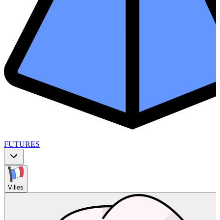
FUTURES
Villes