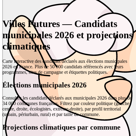
Villes Futures — Candidats
municipales 2026 et projections
climatiques
Carte interactive des candidats déclarés aux élections municipales
2026 en France. Plus de 50 000 candidats référencés avec leurs
programmes, sites de campagne et étiquettes politiques.
Élections municipales 2026
Consultez les candidats déclarés aux municipales 2026 dans plus de
34 000 communes françaises. Filtrez par couleur politique (gauche,
centre, droite, écologistes, extrême-droite), par profil territorial
(urbain, périurbain, rural) et par taille de commune.
Projections climatiques par commune