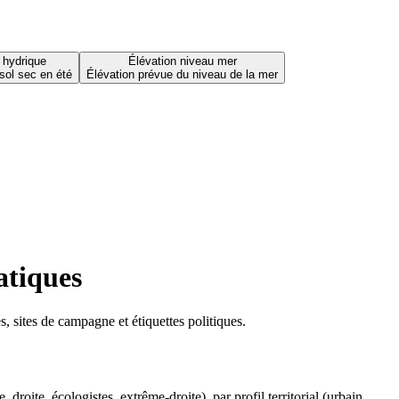
 hydrique
Élévation niveau mer
sol sec en été
Élévation prévue du niveau de la mer
atiques
 sites de campagne et étiquettes politiques.
oite, écologistes, extrême-droite), par profil territorial (urbain,