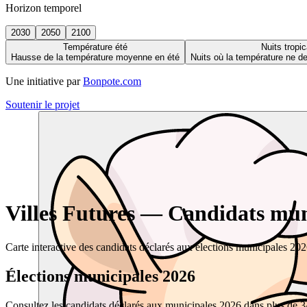
Horizon temporel
2030
2050
2100
Température été
Nuits tropic
Hausse de la température moyenne en été
Nuits où la température ne 
Une initiative par
Bonpote.com
Soutenir le projet
Villes Futures — Candidats muni
Carte interactive des candidats déclarés aux élections municipales 20
Élections municipales 2026
Consultez les candidats déclarés aux municipales 2026 dans plus de 34 0