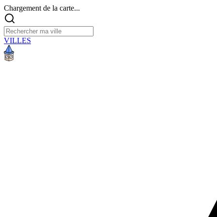
Chargement de la carte...
VILLES