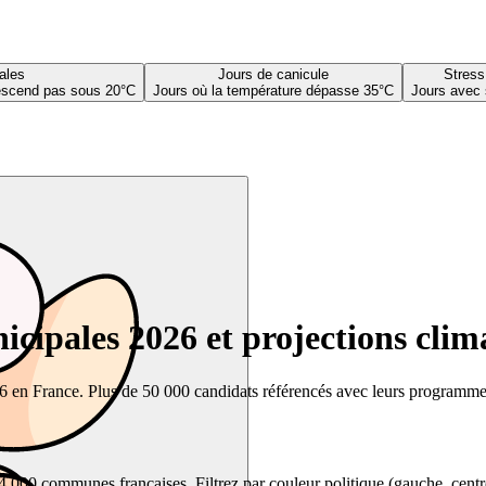
ales
Jours de canicule
Stress
descend pas sous 20°C
Jours où la température dépasse 35°C
Jours avec 
cipales 2026 et projections clim
26 en France. Plus de 50 000 candidats référencés avec leurs programmes,
00 communes françaises. Filtrez par couleur politique (gauche, centre, dr