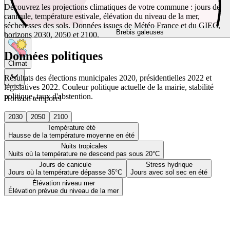
Découvrez les projections climatiques de votre commune : jours de
canicule, température estivale, élévation du niveau de la mer,
sécheresses des sols. Données issues de Météo France et du GIEC,
Brebis galeuses
horizons 2030, 2050 et 2100.
Données politiques
Climat
Résultats des élections municipales 2020, présidentielles 2022 et
législatives 2022. Couleur politique actuelle de la mairie, stabilité
politique, taux d'abstention.
Horizon temporel
2030
2050
2100
Température été
Hausse de la température moyenne en été
Nuits tropicales
Nuits où la température ne descend pas sous 20°C
Jours de canicule
Stress hydrique
Jours où la température dépasse 35°C
Jours avec sol sec en été
Élévation niveau mer
Élévation prévue du niveau de la mer