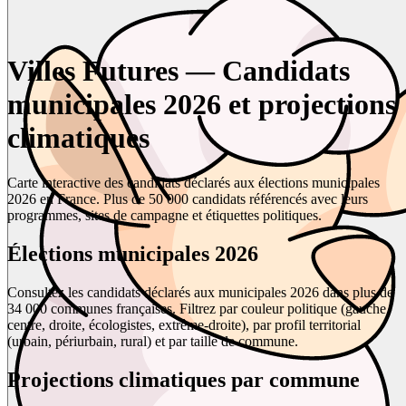
Villes Futures — Candidats
municipales 2026 et projections
climatiques
Carte interactive des candidats déclarés aux élections municipales
2026 en France. Plus de 50 000 candidats référencés avec leurs
programmes, sites de campagne et étiquettes politiques.
Élections municipales 2026
Consultez les candidats déclarés aux municipales 2026 dans plus de
34 000 communes françaises. Filtrez par couleur politique (gauche,
centre, droite, écologistes, extrême-droite), par profil territorial
(urbain, périurbain, rural) et par taille de commune.
Projections climatiques par commune