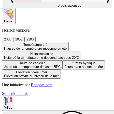
Brebis galeuses
Climat
Horizon temporel
2030
2050
2100
Température été
Hausse de la température moyenne en été
Nuits tropicales
Nuits où la température ne descend pas sous 20°C
Jours de canicule
Stress hydrique
Jours où la température dépasse 35°C
Jours avec sol sec en été
Élévation niveau mer
Élévation prévue du niveau de la mer
Une initiative par
Bonpote.com
Soutenir le projet
Villes