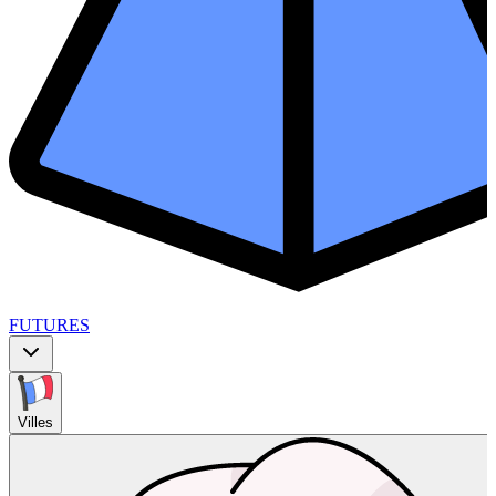
FUTURES
Villes