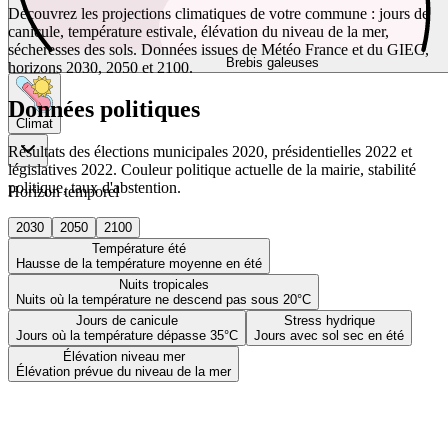
Découvrez les projections climatiques de votre commune : jours de
canicule, température estivale, élévation du niveau de la mer,
sécheresses des sols. Données issues de Météo France et du GIEC,
Brebis galeuses
horizons 2030, 2050 et 2100.
Données politiques
Climat
Résultats des élections municipales 2020, présidentielles 2022 et
législatives 2022. Couleur politique actuelle de la mairie, stabilité
politique, taux d'abstention.
Horizon temporel
2030
2050
2100
Température été
Hausse de la température moyenne en été
Nuits tropicales
Nuits où la température ne descend pas sous 20°C
Jours de canicule
Stress hydrique
Jours où la température dépasse 35°C
Jours avec sol sec en été
Élévation niveau mer
Élévation prévue du niveau de la mer