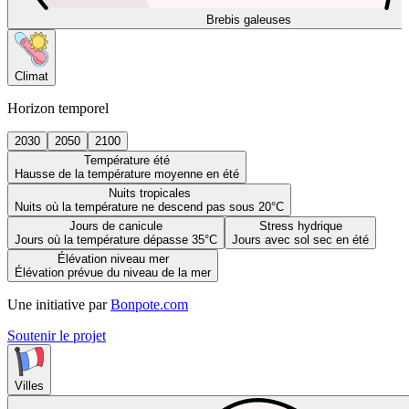
Brebis galeuses
Climat
Horizon temporel
2030
2050
2100
Température été
Hausse de la température moyenne en été
Nuits tropicales
Nuits où la température ne descend pas sous 20°C
Jours de canicule
Stress hydrique
Jours où la température dépasse 35°C
Jours avec sol sec en été
Élévation niveau mer
Élévation prévue du niveau de la mer
Une initiative par
Bonpote.com
Soutenir le projet
Villes