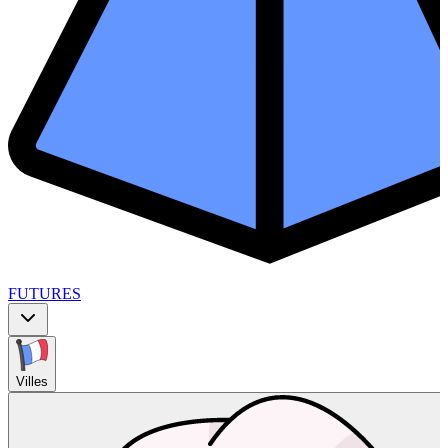
FUTURES
Villes