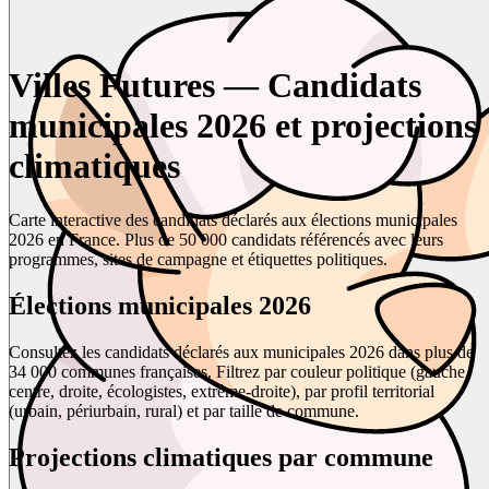
Villes Futures — Candidats
municipales 2026 et projections
climatiques
Carte interactive des candidats déclarés aux élections municipales
2026 en France. Plus de 50 000 candidats référencés avec leurs
programmes, sites de campagne et étiquettes politiques.
Élections municipales 2026
Consultez les candidats déclarés aux municipales 2026 dans plus de
34 000 communes françaises. Filtrez par couleur politique (gauche,
centre, droite, écologistes, extrême-droite), par profil territorial
(urbain, périurbain, rural) et par taille de commune.
Projections climatiques par commune