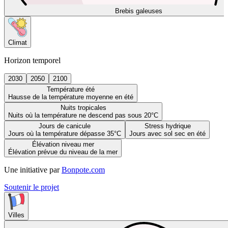
Brebis galeuses
Climat
Horizon temporel
2030
2050
2100
Température été
Hausse de la température moyenne en été
Nuits tropicales
Nuits où la température ne descend pas sous 20°C
Jours de canicule
Stress hydrique
Jours où la température dépasse 35°C
Jours avec sol sec en été
Élévation niveau mer
Élévation prévue du niveau de la mer
Une initiative par
Bonpote.com
Soutenir le projet
Villes