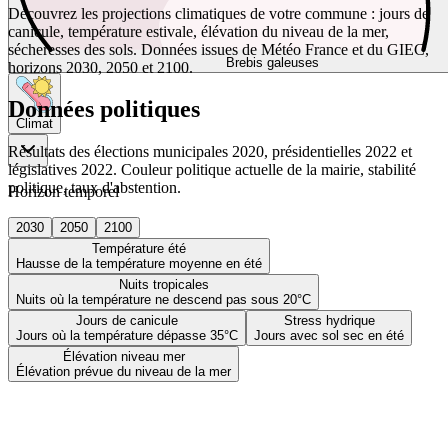
Découvrez les projections climatiques de votre commune : jours de
canicule, température estivale, élévation du niveau de la mer,
sécheresses des sols. Données issues de Météo France et du GIEC,
Brebis galeuses
horizons 2030, 2050 et 2100.
Données politiques
Climat
Résultats des élections municipales 2020, présidentielles 2022 et
législatives 2022. Couleur politique actuelle de la mairie, stabilité
politique, taux d'abstention.
Horizon temporel
2030
2050
2100
Température été
Hausse de la température moyenne en été
Nuits tropicales
Nuits où la température ne descend pas sous 20°C
Jours de canicule
Stress hydrique
Jours où la température dépasse 35°C
Jours avec sol sec en été
Élévation niveau mer
Élévation prévue du niveau de la mer