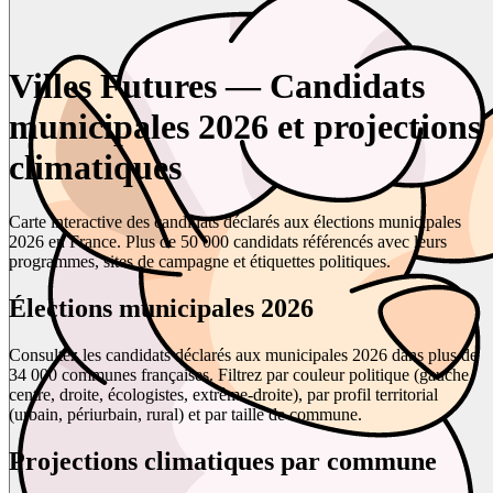
Villes Futures — Candidats
municipales 2026 et projections
climatiques
Carte interactive des candidats déclarés aux élections municipales
2026 en France. Plus de 50 000 candidats référencés avec leurs
programmes, sites de campagne et étiquettes politiques.
Élections municipales 2026
Consultez les candidats déclarés aux municipales 2026 dans plus de
34 000 communes françaises. Filtrez par couleur politique (gauche,
centre, droite, écologistes, extrême-droite), par profil territorial
(urbain, périurbain, rural) et par taille de commune.
Projections climatiques par commune