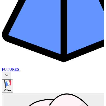
FUTURES
Villes