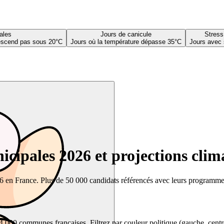
ales
Jours de canicule
Stress
descend pas sous 20°C
Jours où la température dépasse 35°C
Jours avec 
cipales 2026 et projections clim
26 en France. Plus de 50 000 candidats référencés avec leurs programmes,
00 communes françaises. Filtrez par couleur politique (gauche, centre, dr