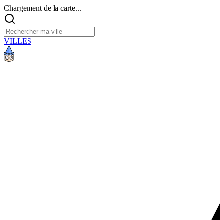
Chargement de la carte...
VILLES