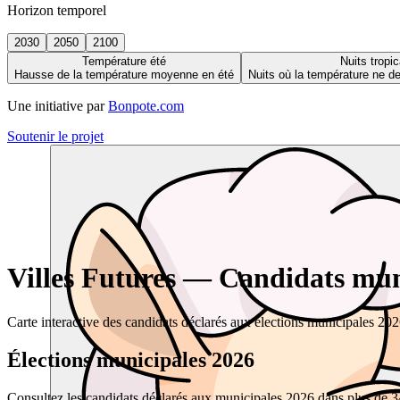
Horizon temporel
2030
2050
2100
Température été
Nuits tropic
Hausse de la température moyenne en été
Nuits où la température ne 
Une initiative par
Bonpote.com
Soutenir le projet
Villes Futures — Candidats muni
Carte interactive des candidats déclarés aux élections municipales 20
Élections municipales 2026
Consultez les candidats déclarés aux municipales 2026 dans plus de 34 0