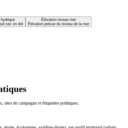
 hydrique
Élévation niveau mer
sol sec en été
Élévation prévue du niveau de la mer
atiques
 sites de campagne et étiquettes politiques.
oite, écologistes, extrême-droite), par profil territorial (urbain,