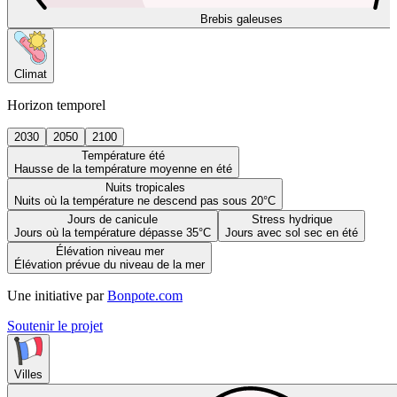
Brebis galeuses
Climat
Horizon temporel
2030
2050
2100
Température été
Hausse de la température moyenne en été
Nuits tropicales
Nuits où la température ne descend pas sous 20°C
Jours de canicule
Stress hydrique
Jours où la température dépasse 35°C
Jours avec sol sec en été
Élévation niveau mer
Élévation prévue du niveau de la mer
Une initiative par
Bonpote.com
Soutenir le projet
Villes