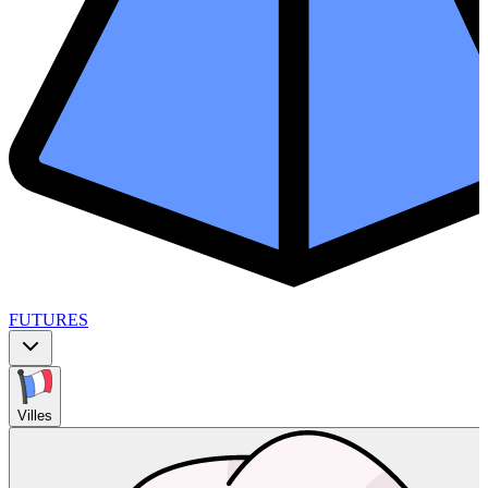
FUTURES
Villes