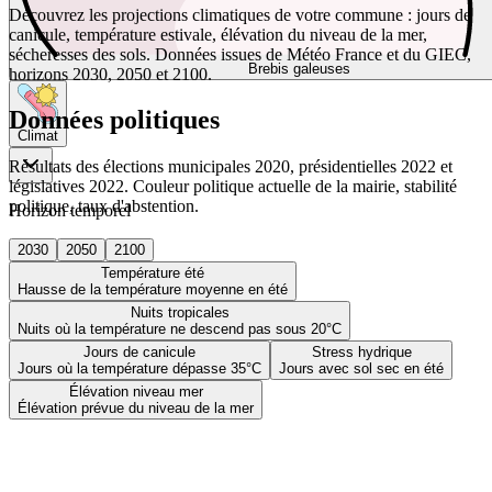
Découvrez les projections climatiques de votre commune : jours de
canicule, température estivale, élévation du niveau de la mer,
sécheresses des sols. Données issues de Météo France et du GIEC,
Brebis galeuses
horizons 2030, 2050 et 2100.
Données politiques
Climat
Résultats des élections municipales 2020, présidentielles 2022 et
législatives 2022. Couleur politique actuelle de la mairie, stabilité
politique, taux d'abstention.
Horizon temporel
2030
2050
2100
Température été
Hausse de la température moyenne en été
Nuits tropicales
Nuits où la température ne descend pas sous 20°C
Jours de canicule
Stress hydrique
Jours où la température dépasse 35°C
Jours avec sol sec en été
Élévation niveau mer
Élévation prévue du niveau de la mer