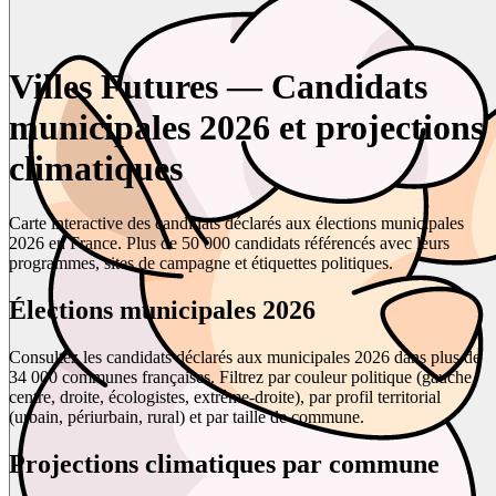
Villes Futures — Candidats
municipales 2026 et projections
climatiques
Carte interactive des candidats déclarés aux élections municipales
2026 en France. Plus de 50 000 candidats référencés avec leurs
programmes, sites de campagne et étiquettes politiques.
Élections municipales 2026
Consultez les candidats déclarés aux municipales 2026 dans plus de
34 000 communes françaises. Filtrez par couleur politique (gauche,
centre, droite, écologistes, extrême-droite), par profil territorial
(urbain, périurbain, rural) et par taille de commune.
Projections climatiques par commune