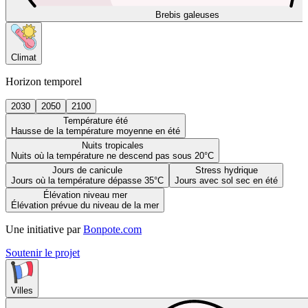
Brebis galeuses
Climat
Horizon temporel
2030
2050
2100
Température été
Hausse de la température moyenne en été
Nuits tropicales
Nuits où la température ne descend pas sous 20°C
Jours de canicule
Stress hydrique
Jours où la température dépasse 35°C
Jours avec sol sec en été
Élévation niveau mer
Élévation prévue du niveau de la mer
Une initiative par
Bonpote.com
Soutenir le projet
Villes