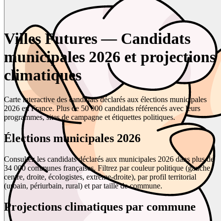
Villes Futures — Candidats
municipales 2026 et projections
climatiques
Carte interactive des candidats déclarés aux élections municipales
2026 en France. Plus de 50 000 candidats référencés avec leurs
programmes, sites de campagne et étiquettes politiques.
Élections municipales 2026
Consultez les candidats déclarés aux municipales 2026 dans plus de
34 000 communes françaises. Filtrez par couleur politique (gauche,
centre, droite, écologistes, extrême-droite), par profil territorial
(urbain, périurbain, rural) et par taille de commune.
Projections climatiques par commune