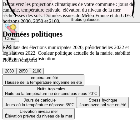
Découvrez les projections climatiques de votre commune : jours de
canicule, température estivale, élévation du niveau de la mer,
sécheresses des sols. Données issues de Météo France et du GIEC,
Brebis galeuses
horizons 2030, 2050 et 2100.
Données politiques
Climat
Résultats des élections municipales 2020, présidentielles 2022 et
législatives 2022. Couleur politique actuelle de la mairie, stabilité
politique, taux d'abstention.
Horizon temporel
2030
2050
2100
Température été
Hausse de la température moyenne en été
Nuits tropicales
Nuits où la température ne descend pas sous 20°C
Jours de canicule
Stress hydrique
Jours où la température dépasse 35°C
Jours avec sol sec en été
Élévation niveau mer
Élévation prévue du niveau de la mer