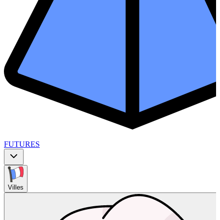
FUTURES
Villes