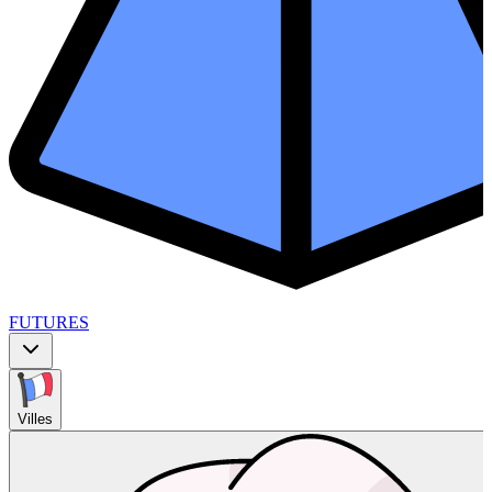
FUTURES
Villes