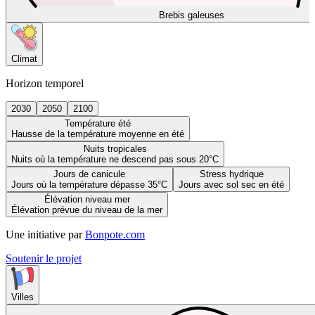
Brebis galeuses
Climat
Horizon temporel
2030
2050
2100
Température été
Hausse de la température moyenne en été
Nuits tropicales
Nuits où la température ne descend pas sous 20°C
Jours de canicule
Stress hydrique
Jours où la température dépasse 35°C
Jours avec sol sec en été
Élévation niveau mer
Élévation prévue du niveau de la mer
Une initiative par
Bonpote.com
Soutenir le projet
Villes