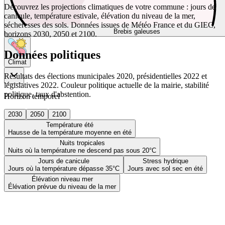
Découvrez les projections climatiques de votre commune : jours de
canicule, température estivale, élévation du niveau de la mer,
sécheresses des sols. Données issues de Météo France et du GIEC,
Brebis galeuses
horizons 2030, 2050 et 2100.
Données politiques
Climat
Résultats des élections municipales 2020, présidentielles 2022 et
législatives 2022. Couleur politique actuelle de la mairie, stabilité
politique, taux d'abstention.
Horizon temporel
2030
2050
2100
Température été
Hausse de la température moyenne en été
Nuits tropicales
Nuits où la température ne descend pas sous 20°C
Jours de canicule
Stress hydrique
Jours où la température dépasse 35°C
Jours avec sol sec en été
Élévation niveau mer
Élévation prévue du niveau de la mer