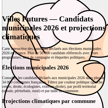
Villes Futures — Candidats
municipales 2026 et projections
climatiques
Carte interactive des candidats déclarés aux élections municipales
2026 en France. Plus de 50 000 candidats référencés avec leurs
programmes, sites de campagne et étiquettes politiques.
Élections municipales 2026
Consultez les candidats déclarés aux municipales 2026 dans plus de
34 000 communes françaises. Filtrez par couleur politique (gauche,
centre, droite, écologistes, extrême-droite), par profil territorial
(urbain, périurbain, rural) et par taille de commune.
Projections climatiques par commune