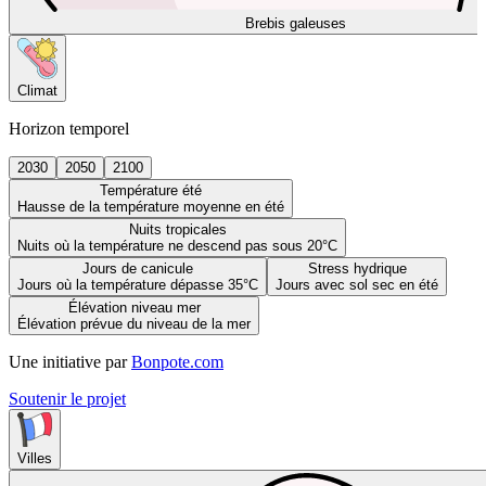
Brebis galeuses
Climat
Horizon temporel
2030
2050
2100
Température été
Hausse de la température moyenne en été
Nuits tropicales
Nuits où la température ne descend pas sous 20°C
Jours de canicule
Stress hydrique
Jours où la température dépasse 35°C
Jours avec sol sec en été
Élévation niveau mer
Élévation prévue du niveau de la mer
Une initiative par
Bonpote.com
Soutenir le projet
Villes