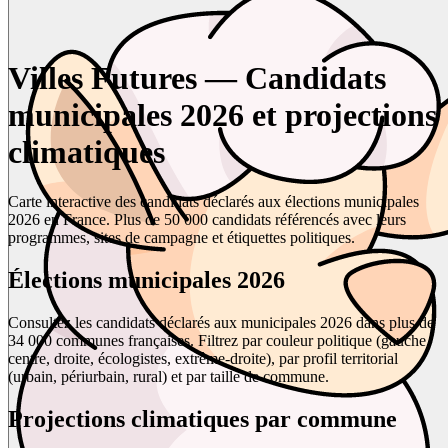
Villes Futures — Candidats
municipales 2026 et projections
climatiques
Carte interactive des candidats déclarés aux élections municipales
2026 en France. Plus de 50 000 candidats référencés avec leurs
programmes, sites de campagne et étiquettes politiques.
Élections municipales 2026
Consultez les candidats déclarés aux municipales 2026 dans plus de
34 000 communes françaises. Filtrez par couleur politique (gauche,
centre, droite, écologistes, extrême-droite), par profil territorial
(urbain, périurbain, rural) et par taille de commune.
Projections climatiques par commune