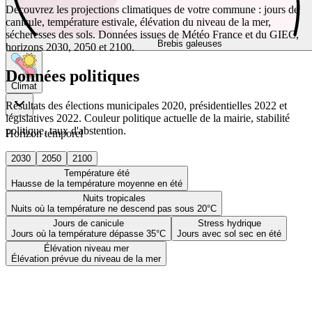
Découvrez les projections climatiques de votre commune : jours de
canicule, température estivale, élévation du niveau de la mer,
sécheresses des sols. Données issues de Météo France et du GIEC,
Brebis galeuses
horizons 2030, 2050 et 2100.
Données politiques
Climat
Résultats des élections municipales 2020, présidentielles 2022 et
législatives 2022. Couleur politique actuelle de la mairie, stabilité
politique, taux d'abstention.
Horizon temporel
2030
2050
2100
Température été
Hausse de la température moyenne en été
Nuits tropicales
Nuits où la température ne descend pas sous 20°C
Jours de canicule
Stress hydrique
Jours où la température dépasse 35°C
Jours avec sol sec en été
Élévation niveau mer
Élévation prévue du niveau de la mer