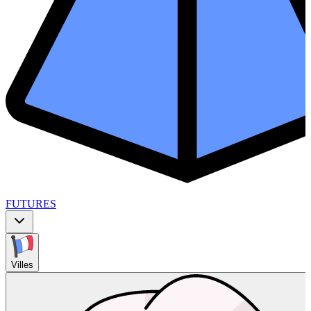
FUTURES
Villes