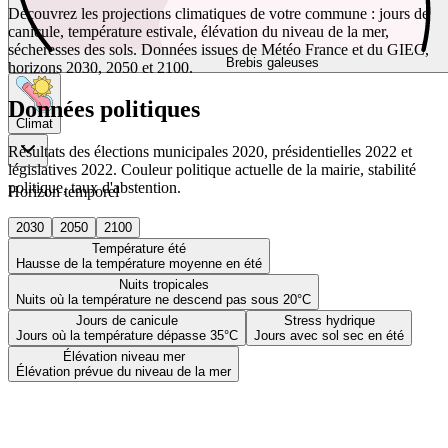
Découvrez les projections climatiques de votre commune : jours de
canicule, température estivale, élévation du niveau de la mer,
sécheresses des sols. Données issues de Météo France et du GIEC,
Brebis galeuses
horizons 2030, 2050 et 2100.
Données politiques
Climat
Résultats des élections municipales 2020, présidentielles 2022 et
législatives 2022. Couleur politique actuelle de la mairie, stabilité
politique, taux d'abstention.
Horizon temporel
2030
2050
2100
Température été
Hausse de la température moyenne en été
Nuits tropicales
Nuits où la température ne descend pas sous 20°C
Jours de canicule
Stress hydrique
Jours où la température dépasse 35°C
Jours avec sol sec en été
Élévation niveau mer
Élévation prévue du niveau de la mer