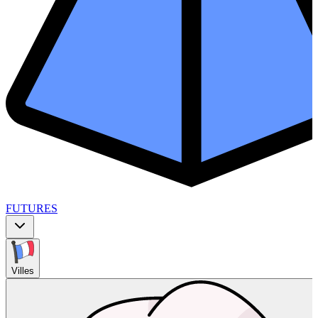
FUTURES
Villes