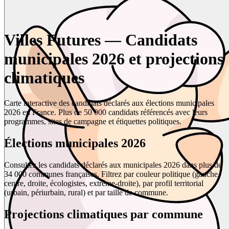
Villes Futures — Candidats
municipales 2026 et projections
climatiques
Carte interactive des candidats déclarés aux élections municipales
2026 en France. Plus de 50 000 candidats référencés avec leurs
programmes, sites de campagne et étiquettes politiques.
Élections municipales 2026
Consultez les candidats déclarés aux municipales 2026 dans plus de
34 000 communes françaises. Filtrez par couleur politique (gauche,
centre, droite, écologistes, extrême-droite), par profil territorial
(urbain, périurbain, rural) et par taille de commune.
Projections climatiques par commune