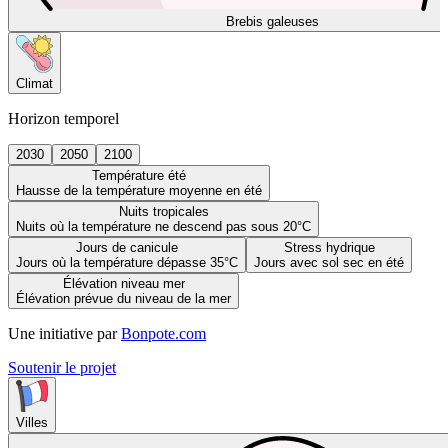
Brebis galeuses
Climat
Horizon temporel
2030
2050
2100
Température été
Hausse de la température moyenne en été
Nuits tropicales
Nuits où la température ne descend pas sous 20°C
Jours de canicule
Stress hydrique
Jours où la température dépasse 35°C
Jours avec sol sec en été
Élévation niveau mer
Élévation prévue du niveau de la mer
Une initiative par
Bonpote.com
Soutenir le projet
Villes