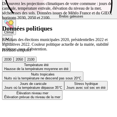
Découvrez les projections climatiques de votre commune : jours de
canicule, température estivale, élévation du niveau de la mer,
sécheresses des sols. Données issues de Météo France et du GIEC,
Brebis galeuses
horizons 2030, 2050 et 2100.
Données politiques
Climat
Résultats des élections municipales 2020, présidentielles 2022 et
législatives 2022. Couleur politique actuelle de la mairie, stabilité
politique, taux d'abstention.
Horizon temporel
2030
2050
2100
Température été
Hausse de la température moyenne en été
Nuits tropicales
Nuits où la température ne descend pas sous 20°C
Jours de canicule
Stress hydrique
Jours où la température dépasse 35°C
Jours avec sol sec en été
Élévation niveau mer
Élévation prévue du niveau de la mer