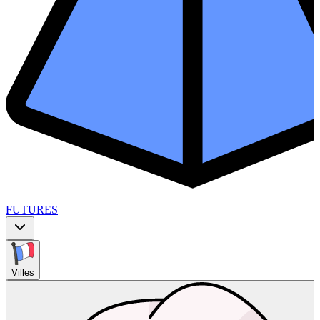
FUTURES
Villes