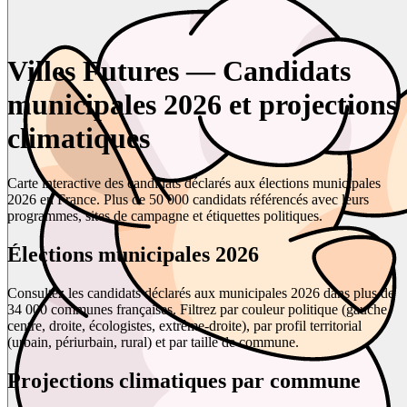
Villes Futures — Candidats
municipales 2026 et projections
climatiques
Carte interactive des candidats déclarés aux élections municipales
2026 en France. Plus de 50 000 candidats référencés avec leurs
programmes, sites de campagne et étiquettes politiques.
Élections municipales 2026
Consultez les candidats déclarés aux municipales 2026 dans plus de
34 000 communes françaises. Filtrez par couleur politique (gauche,
centre, droite, écologistes, extrême-droite), par profil territorial
(urbain, périurbain, rural) et par taille de commune.
Projections climatiques par commune