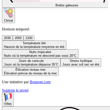
Brebis galeuses
Climat
Horizon temporel
2030
2050
2100
Température été
Hausse de la température moyenne en été
Nuits tropicales
Nuits où la température ne descend pas sous 20°C
Jours de canicule
Stress hydrique
Jours où la température dépasse 35°C
Jours avec sol sec en été
Élévation niveau mer
Élévation prévue du niveau de la mer
Une initiative par
Bonpote.com
Soutenir le projet
Villes