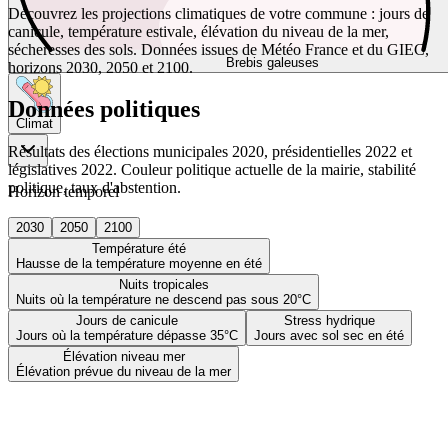
Découvrez les projections climatiques de votre commune : jours de
canicule, température estivale, élévation du niveau de la mer,
sécheresses des sols. Données issues de Météo France et du GIEC,
Brebis galeuses
horizons 2030, 2050 et 2100.
Données politiques
Climat
Résultats des élections municipales 2020, présidentielles 2022 et
législatives 2022. Couleur politique actuelle de la mairie, stabilité
politique, taux d'abstention.
Horizon temporel
2030
2050
2100
Température été
Hausse de la température moyenne en été
Nuits tropicales
Nuits où la température ne descend pas sous 20°C
Jours de canicule
Stress hydrique
Jours où la température dépasse 35°C
Jours avec sol sec en été
Élévation niveau mer
Élévation prévue du niveau de la mer