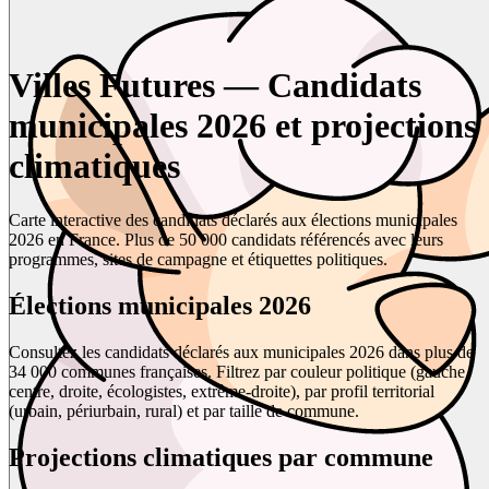
Villes Futures — Candidats
municipales 2026 et projections
climatiques
Carte interactive des candidats déclarés aux élections municipales
2026 en France. Plus de 50 000 candidats référencés avec leurs
programmes, sites de campagne et étiquettes politiques.
Élections municipales 2026
Consultez les candidats déclarés aux municipales 2026 dans plus de
34 000 communes françaises. Filtrez par couleur politique (gauche,
centre, droite, écologistes, extrême-droite), par profil territorial
(urbain, périurbain, rural) et par taille de commune.
Projections climatiques par commune