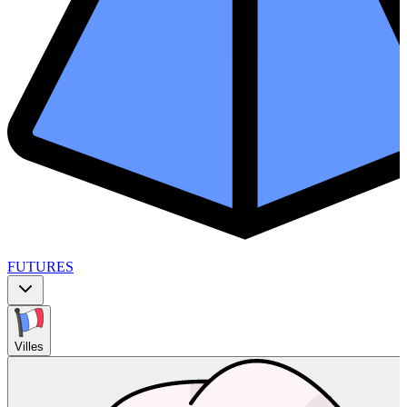
FUTURES
Villes