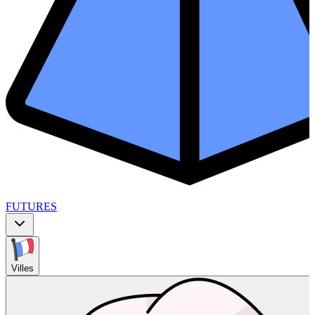
FUTURES
Villes