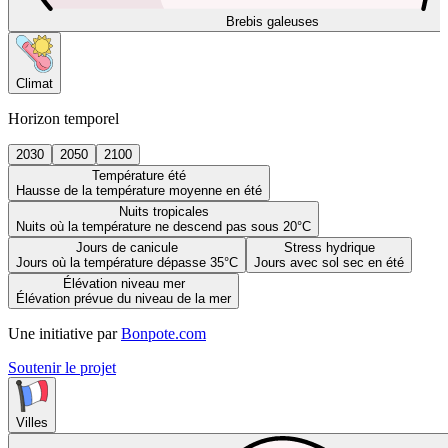
Brebis galeuses
Climat
Horizon temporel
2030
2050
2100
Température été
Hausse de la température moyenne en été
Nuits tropicales
Nuits où la température ne descend pas sous 20°C
Jours de canicule
Stress hydrique
Jours où la température dépasse 35°C
Jours avec sol sec en été
Élévation niveau mer
Élévation prévue du niveau de la mer
Une initiative par
Bonpote.com
Soutenir le projet
Villes