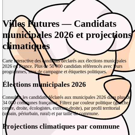
Villes Futures — Candidats
municipales 2026 et projections
climatiques
Carte interactive des candidats déclarés aux élections municipales
2026 en France. Plus de 50 000 candidats référencés avec leurs
programmes, sites de campagne et étiquettes politiques.
Élections municipales 2026
Consultez les candidats déclarés aux municipales 2026 dans plus de
34 000 communes françaises. Filtrez par couleur politique (gauche,
centre, droite, écologistes, extrême-droite), par profil territorial
(urbain, périurbain, rural) et par taille de commune.
Projections climatiques par commune