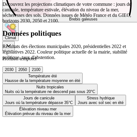
Découvrez les projections climatiques de votre commune : jours de
canicule, température estivale, élévation du niveau de la mer,
sécheresses des sols. Données issues de Météo France et du GIEC,
Brebis galeuses
horizons 2030, 2050 et 2100.
Données politiques
Climat
Résultats des élections municipales 2020, présidentielles 2022 et
législatives 2022. Couleur politique actuelle de la mairie, stabilité
politique, taux d'abstention.
Horizon temporel
2030
2050
2100
Température été
Hausse de la température moyenne en été
Nuits tropicales
Nuits où la température ne descend pas sous 20°C
Jours de canicule
Stress hydrique
Jours où la température dépasse 35°C
Jours avec sol sec en été
Élévation niveau mer
Élévation prévue du niveau de la mer