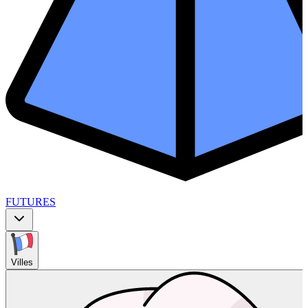
FUTURES
Villes