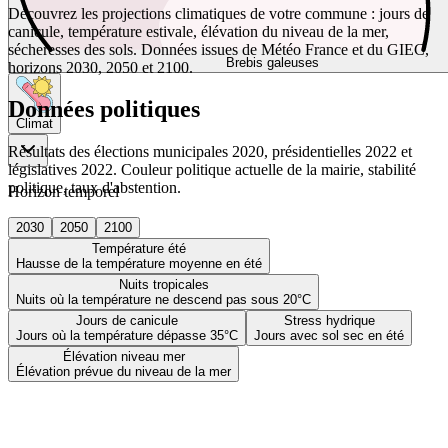
Découvrez les projections climatiques de votre commune : jours de
canicule, température estivale, élévation du niveau de la mer,
sécheresses des sols. Données issues de Météo France et du GIEC,
Brebis galeuses
horizons 2030, 2050 et 2100.
Données politiques
Climat
Résultats des élections municipales 2020, présidentielles 2022 et
législatives 2022. Couleur politique actuelle de la mairie, stabilité
politique, taux d'abstention.
Horizon temporel
2030
2050
2100
Température été
Hausse de la température moyenne en été
Nuits tropicales
Nuits où la température ne descend pas sous 20°C
Jours de canicule
Stress hydrique
Jours où la température dépasse 35°C
Jours avec sol sec en été
Élévation niveau mer
Élévation prévue du niveau de la mer