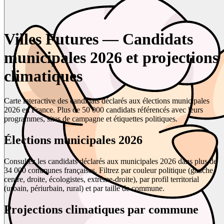
Villes Futures — Candidats
municipales 2026 et projections
climatiques
Carte interactive des candidats déclarés aux élections municipales
2026 en France. Plus de 50 000 candidats référencés avec leurs
programmes, sites de campagne et étiquettes politiques.
Élections municipales 2026
Consultez les candidats déclarés aux municipales 2026 dans plus de
34 000 communes françaises. Filtrez par couleur politique (gauche,
centre, droite, écologistes, extrême-droite), par profil territorial
(urbain, périurbain, rural) et par taille de commune.
Projections climatiques par commune