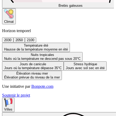
Brebis galeuses
Climat
Horizon temporel
2030
2050
2100
Température été
Hausse de la température moyenne en été
Nuits tropicales
Nuits où la température ne descend pas sous 20°C
Jours de canicule
Stress hydrique
Jours où la température dépasse 35°C
Jours avec sol sec en été
Élévation niveau mer
Élévation prévue du niveau de la mer
Une initiative par
Bonpote.com
Soutenir le projet
Villes