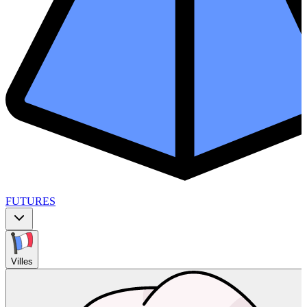
FUTURES
Villes