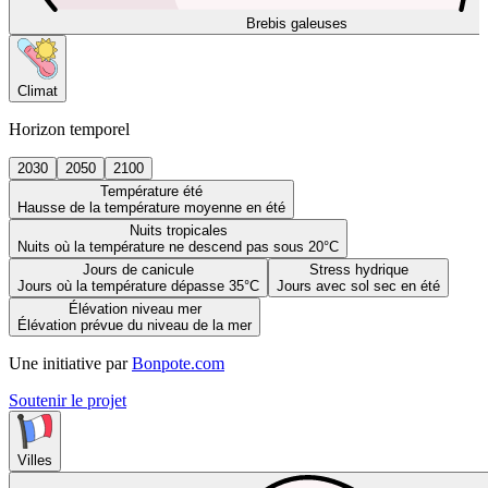
Brebis galeuses
Climat
Horizon temporel
2030
2050
2100
Température été
Hausse de la température moyenne en été
Nuits tropicales
Nuits où la température ne descend pas sous 20°C
Jours de canicule
Stress hydrique
Jours où la température dépasse 35°C
Jours avec sol sec en été
Élévation niveau mer
Élévation prévue du niveau de la mer
Une initiative par
Bonpote.com
Soutenir le projet
Villes