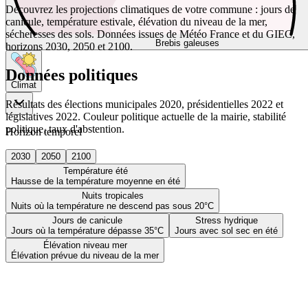
Découvrez les projections climatiques de votre commune : jours de
canicule, température estivale, élévation du niveau de la mer,
sécheresses des sols. Données issues de Météo France et du GIEC,
Brebis galeuses
horizons 2030, 2050 et 2100.
Données politiques
Climat
Résultats des élections municipales 2020, présidentielles 2022 et
législatives 2022. Couleur politique actuelle de la mairie, stabilité
politique, taux d'abstention.
Horizon temporel
2030
2050
2100
Température été
Hausse de la température moyenne en été
Nuits tropicales
Nuits où la température ne descend pas sous 20°C
Jours de canicule
Stress hydrique
Jours où la température dépasse 35°C
Jours avec sol sec en été
Élévation niveau mer
Élévation prévue du niveau de la mer