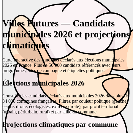
Villes Futures — Candidats
municipales 2026 et projections
climatiques
Carte interactive des candidats déclarés aux élections municipales
2026 en France. Plus de 50 000 candidats référencés avec leurs
programmes, sites de campagne et étiquettes politiques.
Élections municipales 2026
Consultez les candidats déclarés aux municipales 2026 dans plus de
34 000 communes françaises. Filtrez par couleur politique (gauche,
centre, droite, écologistes, extrême-droite), par profil territorial
(urbain, périurbain, rural) et par taille de commune.
Projections climatiques par commune