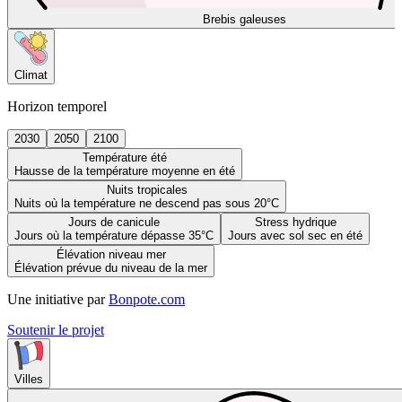
Brebis galeuses
Climat
Horizon temporel
2030
2050
2100
Température été
Hausse de la température moyenne en été
Nuits tropicales
Nuits où la température ne descend pas sous 20°C
Jours de canicule
Stress hydrique
Jours où la température dépasse 35°C
Jours avec sol sec en été
Élévation niveau mer
Élévation prévue du niveau de la mer
Une initiative par
Bonpote.com
Soutenir le projet
Villes