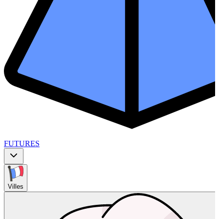
FUTURES
Villes