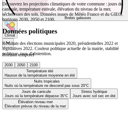
Découvrez les projections climatiques de votre commune : jours de
canicule, température estivale, élévation du niveau de la mer,
sécheresses des sols. Données issues de Météo France et du GIEC,
Brebis galeuses
horizons 2030, 2050 et 2100.
Données politiques
Climat
Résultats des élections municipales 2020, présidentielles 2022 et
législatives 2022. Couleur politique actuelle de la mairie, stabilité
politique, taux d'abstention.
Horizon temporel
2030
2050
2100
Température été
Hausse de la température moyenne en été
Nuits tropicales
Nuits où la température ne descend pas sous 20°C
Jours de canicule
Stress hydrique
Jours où la température dépasse 35°C
Jours avec sol sec en été
Élévation niveau mer
Élévation prévue du niveau de la mer