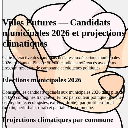
Villes Futures — Candidats
municipales 2026 et projections
climatiques
Carte interactive des candidats déclarés aux élections municipales
2026 en France. Plus de 50 000 candidats référencés avec leurs
programmes, sites de campagne et étiquettes politiques.
Élections municipales 2026
Consultez les candidats déclarés aux municipales 2026 dans plus de
34 000 communes françaises. Filtrez par couleur politique (gauche,
centre, droite, écologistes, extrême-droite), par profil territorial
(urbain, périurbain, rural) et par taille de commune.
Projections climatiques par commune