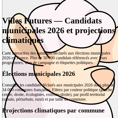
Villes Futures — Candidats
municipales 2026 et projections
climatiques
Carte interactive des candidats déclarés aux élections municipales
2026 en France. Plus de 50 000 candidats référencés avec leurs
programmes, sites de campagne et étiquettes politiques.
Élections municipales 2026
Consultez les candidats déclarés aux municipales 2026 dans plus de
34 000 communes françaises. Filtrez par couleur politique (gauche,
centre, droite, écologistes, extrême-droite), par profil territorial
(urbain, périurbain, rural) et par taille de commune.
Projections climatiques par commune