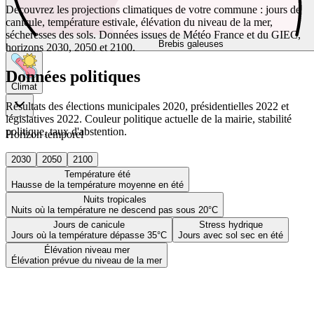
Découvrez les projections climatiques de votre commune : jours de
canicule, température estivale, élévation du niveau de la mer,
sécheresses des sols. Données issues de Météo France et du GIEC,
Brebis galeuses
horizons 2030, 2050 et 2100.
Données politiques
Climat
Résultats des élections municipales 2020, présidentielles 2022 et
législatives 2022. Couleur politique actuelle de la mairie, stabilité
politique, taux d'abstention.
Horizon temporel
2030
2050
2100
Température été
Hausse de la température moyenne en été
Nuits tropicales
Nuits où la température ne descend pas sous 20°C
Jours de canicule
Stress hydrique
Jours où la température dépasse 35°C
Jours avec sol sec en été
Élévation niveau mer
Élévation prévue du niveau de la mer