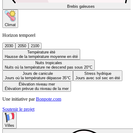
Brebis galeuses
Climat
Horizon temporel
2030
2050
2100
Température été
Hausse de la température moyenne en été
Nuits tropicales
Nuits où la température ne descend pas sous 20°C
Jours de canicule
Stress hydrique
Jours où la température dépasse 35°C
Jours avec sol sec en été
Élévation niveau mer
Élévation prévue du niveau de la mer
Une initiative par
Bonpote.com
Soutenir le projet
Villes