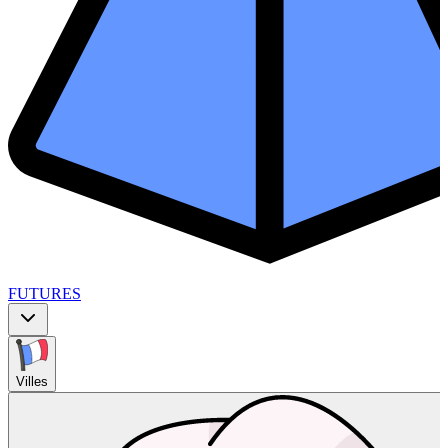
FUTURES
Villes