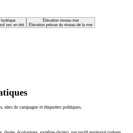
 hydrique
Élévation niveau mer
sol sec en été
Élévation prévue du niveau de la mer
atiques
 sites de campagne et étiquettes politiques.
oite, écologistes, extrême-droite), par profil territorial (urbain,