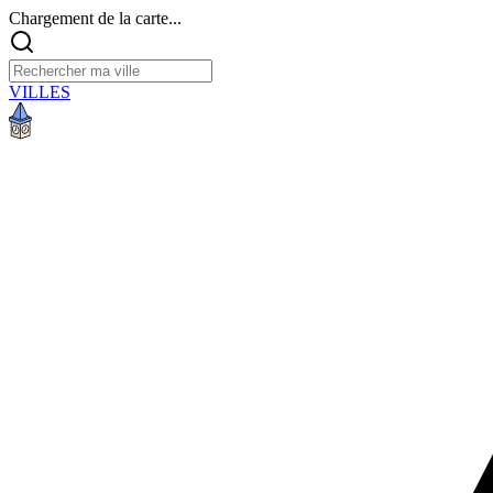
Chargement de la carte...
VILLES