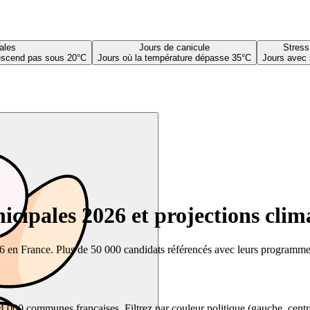
ales
Jours de canicule
Stress
descend pas sous 20°C
Jours où la température dépasse 35°C
Jours avec 
cipales 2026 et projections clim
26 en France. Plus de 50 000 candidats référencés avec leurs programmes,
00 communes françaises. Filtrez par couleur politique (gauche, centre, dr