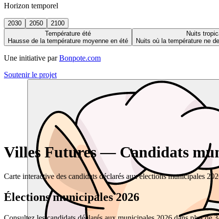
Horizon temporel
2030
2050
2100
Température été
Nuits tropic
Hausse de la température moyenne en été
Nuits où la température ne 
Une initiative par
Bonpote.com
Soutenir le projet
Villes Futures — Candidats muni
Carte interactive des candidats déclarés aux élections municipales 20
Élections municipales 2026
Consultez les candidats déclarés aux municipales 2026 dans plus de 34 0